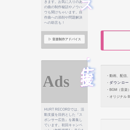
きます。お気に入りのあ
の曲の制作秘話やノウハ
ウも聞けちゃいます。自
作曲への添削や問題解決
への助言も！
▷ 音楽制作アドバイス
広告･支援
Ads
・動画、配信、
・
ダウンロー
・BGM（音楽
・オリジナル B
HURT RECORDでは、活
動支援を目的とした『ス
ポンサー広告』を募集し
ています。初回キャンペ