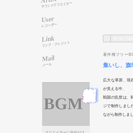
サウンドクリエイター
User
レコーダー
Link
リンク・クレジット
著作権フリーBGM
Mail
集いし、旗
メール
音楽制作依頼
広大な草原、現
が見える中、
BGM
戦国の乱世は、
ジで制作しまし
ながら制作しま
クリエイターに自分だけ