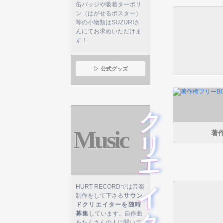
缶バッジや吸着ターポリ
ン（はがせるポスター）
等の小物類はSUZURIさ
んにてお求めいただけま
す！
▷ 公式グッズ
クリエイター募集
Music
著作
HURT RECORDでは音楽
制作をして下さる
サウン
ドクリエイターを随時
募集
しています。自作曲
をたくさんの人に聞いて