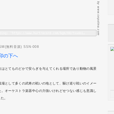
Photo by www.cepolina.com
Error loading: "https://www.hurtrecord.com/bgm/08/tsudoishi-hatajirushi-no-motohe.mp3"
(無料音源) SSN-008
印の下へ
在はとてものどかで安らぎを与えてくれる場所であり動物の風景
戦場として多くの武将の戦いの地として、駆け巡り戦いのイメー
た。オーケストラ楽器中心の力強いけれどせつない感じも意識し
した。