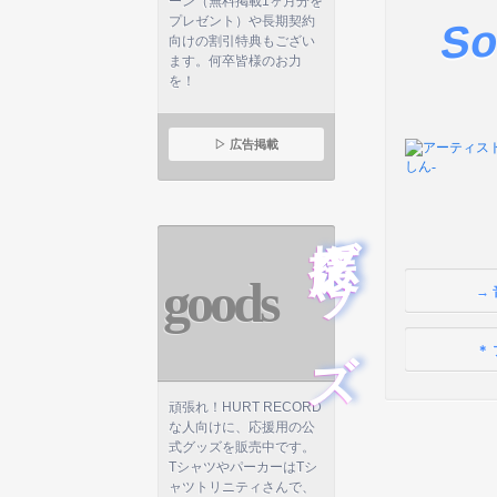
So
ーン（無料掲載1ヶ月分を
プレゼント）や長期契約
向けの割引特典もござい
ます。何卒皆様のお力
を！
▷ 広告掲載
応援グッズ
goods
→
＊
頑張れ！HURT RECORD
な人向けに、応援用の公
式グッズを販売中です。
TシャツやパーカーはTシ
ャツトリニティさんで、