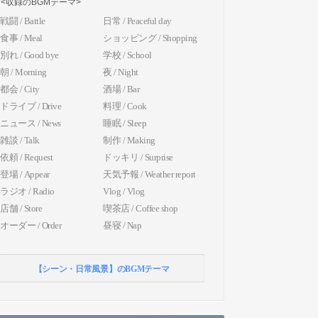
<収録のBGMテーマ>
戦闘 / Battle
日常 / Peaceful day
食事 / Meal
ショッピング / Shopping
別れ / Good bye
学校 / School
朝 / Morning
夜 / Night
都会 / City
酒場 / Bar
ドライブ / Drive
料理 / Cook
ニュース / News
睡眠 / Sleep
雑談 / Talk
制作 / Making
依頼 / Request
ドッキリ / Surprise
登場 / Appear
天気予報 / Weather report
ラジオ / Radio
Vlog / Vlog
店舗 / Store
喫茶店 / Coffee shop
オーダー / Order
昼寝 / Nap
【シーン・日常風景】のBGMテーマ