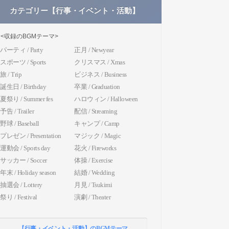
カテゴリー【行事・イベント・活動】
<収録のBGMテーマ>
パーティ / Party
正月 / Newyear
スポーツ / Sports
クリスマス / Xmas
旅 / Trip
ビジネス / Business
誕生日 / Birthday
卒業 / Graduation
夏祭り / Summer fes
ハロウィン / Halloween
予告 / Trailer
配信 / Streaming
野球 / Baseball
キャンプ / Camp
プレゼン / Presentation
マジック / Magic
運動会 / Sports day
花火 / Fireworks
サッカー / Soccer
体操 / Exercise
年末 / Holiday season
結婚 / Wedding
抽選会 / Lottery
月見 / Tsukimi
祭り / Festival
演劇 / Theater
【行事・イベント・活動】のBGMテーマ