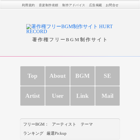
利用規約
音楽制作依頼
制作アドバイス
広告掲載
お問合せ
著作権フリーBGM制作サイト
Top
About
BGM
SE
Artist
User
Link
Mail
フリーBGM：
アーティスト
テーマ
ランキング
厳選Pickup