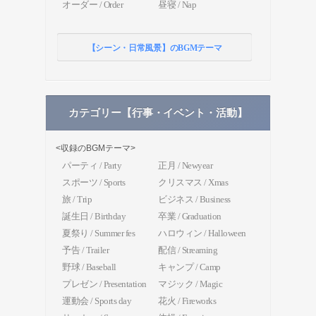
オーダー / Order
昼寝 / Nap
【シーン・日常風景】のBGMテーマ
カテゴリー【行事・イベント・活動】
<収録のBGMテーマ>
パーティ / Party
正月 / Newyear
スポーツ / Sports
クリスマス / Xmas
旅 / Trip
ビジネス / Business
誕生日 / Birthday
卒業 / Graduation
夏祭り / Summer fes
ハロウィン / Halloween
予告 / Trailer
配信 / Streaming
野球 / Baseball
キャンプ / Camp
プレゼン / Presentation
マジック / Magic
運動会 / Sports day
花火 / Fireworks