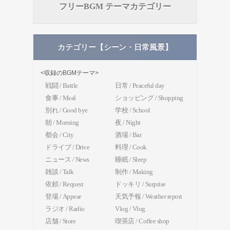
フリーBGM テーマカテゴリー
カテゴリー【シーン・日常風景】
<収録のBGMテーマ>
戦闘 / Battle
日常 / Peaceful day
食事 / Meal
ショッピング / Shopping
別れ / Good bye
学校 / School
朝 / Morning
夜 / Night
都会 / City
酒場 / Bar
ドライブ / Drive
料理 / Cook
ニュース / News
睡眠 / Sleep
雑談 / Talk
制作 / Making
依頼 / Request
ドッキリ / Surprise
登場 / Appear
天気予報 / Weather report
ラジオ / Radio
Vlog / Vlog
店舗 / Store
喫茶店 / Coffee shop