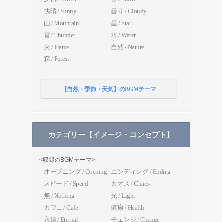
快晴 / Sunny
曇り / Cloudy
山 / Mountain
星 / Star
雷 / Thunder
水 / Water
火 / Flame
自然 / Nature
森 / Forest
【自然・季節・天気】のBGMテーマ
カテゴリー【イメージ・コンセプト】
<収録のBGMテーマ>
オープニング / Opening
エンディング / Ending
スピード / Speed
カオス / Chaos
無 / Nothing
光 / Light
カフェ / Cafe
健康 / Health
永遠 / Eternal
チェンジ / Change