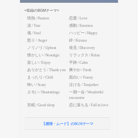
<収録のBGMテーマ>
情熱 / Passion
恋愛 / Love
涙 / Tear
感動 / Emotion
魂 / Soul
ハッピー / Happy
怒り / Anger
絆 / Kizuna
ノリノリ / Upbeat
発見 / Discovery
懐かしい / Nostalgic
リラックス / Relax
楽しい / Enjoy
平静 / Calm
ありがとう / Thank you
爽やか / Fresh
まったり / Chill
面白い / Funny
怖い / Scary
泣ける / Tearjerker
エモい / Heartstrings
一期一会 / Wonderful
encounter
安眠 / Good sleep
恋に落ちる / Fall in love
【感情・ムード】のBGMテーマ