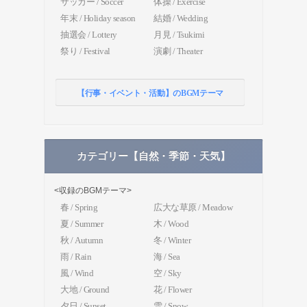
サッカー / Soccer
体操 / Exercise
年末 / Holiday season
結婚 / Wedding
抽選会 / Lottery
月見 / Tsukimi
祭り / Festival
演劇 / Theater
【行事・イベント・活動】のBGMテーマ
カテゴリー【自然・季節・天気】
<収録のBGMテーマ>
春 / Spring
広大な草原 / Meadow
夏 / Summer
木 / Wood
秋 / Autumn
冬 / Winter
雨 / Rain
海 / Sea
風 / Wind
空 / Sky
大地 / Ground
花 / Flower
夕日 / Sunset
雪 / Snow