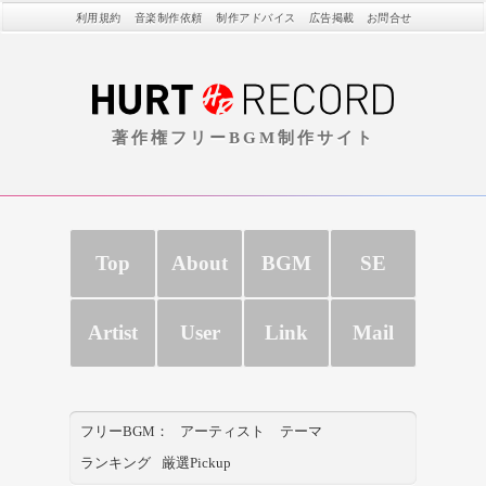
利用規約
音楽制作依頼
制作アドバイス
広告掲載
お問合せ
著作権フリーBGM制作サイト
Top
About
BGM
SE
Artist
User
Link
Mail
フリーBGM：
アーティスト
テーマ
ランキング
厳選Pickup