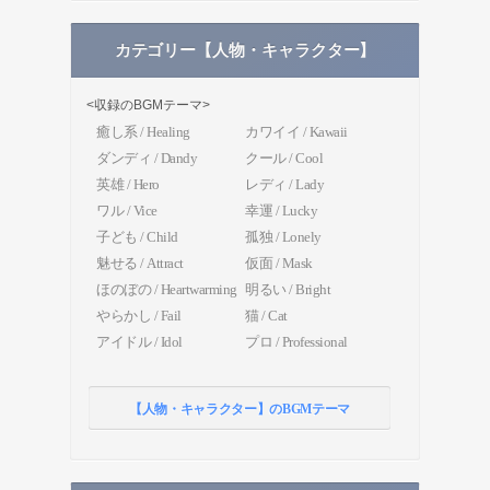
カテゴリー【人物・キャラクター】
<収録のBGMテーマ>
癒し系 / Healing
カワイイ / Kawaii
ダンディ / Dandy
クール / Cool
英雄 / Hero
レディ / Lady
ワル / Vice
幸運 / Lucky
子ども / Child
孤独 / Lonely
魅せる / Attract
仮面 / Mask
ほのぼの / Heartwarming
明るい / Bright
やらかし / Fail
猫 / Cat
アイドル / Idol
プロ / Professional
【人物・キャラクター】のBGMテーマ