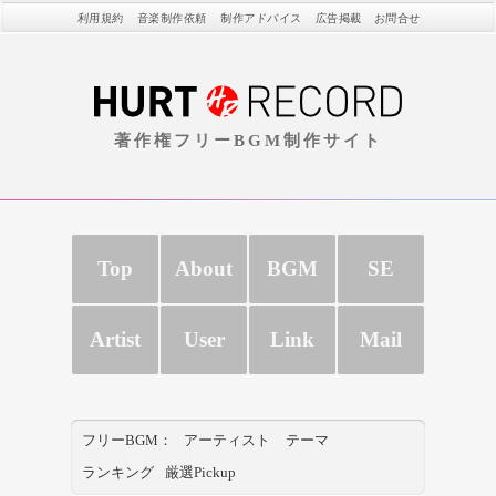
利用規約
音楽制作依頼
制作アドバイス
広告掲載
お問合せ
著作権フリーBGM制作サイト
Top
About
BGM
SE
Artist
User
Link
Mail
フリーBGM：
アーティスト
テーマ
ランキング
厳選Pickup