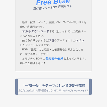
Free BGM
著作権フリーBGM 音源リスト
・動画、配信、ゲーム、店舗、CM、YouTube等、様々な
媒体で利用可能です。
・
音源をダウンロード
するには、それぞれの楽曲ペー
ジヘとお進み下さい。
・曲名をクリックすると
試聴
やアーティストの
コメン
ト
を見ることができます。
・BGM（音楽）のご感想・ご使用報告は励みとなりま
す。ぜひ当サイトまで！
・オリジナル BGM の
音楽制作依頼
も承っております。
気軽にご相談下さい！
「一期一会」をテーマにした音楽制作依頼
あなたのためだけの新作音源をサウンドクリエイターがオーダーメイド！