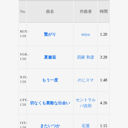
No.
曲名
作曲者
時間
MIY-
繋がり
miyu
1:20
150
SGK-
夏邂逅
四家 和彦
3:28
150
NJS-
もう一度
のじスマ
1:48
150
セントラル
CPY-
切なくも素敵な出会い
4:26
150
パ吉田
ISY-
またいつか
石屋
1:15
150