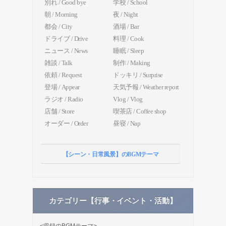
別れ / Good bye
学校 / School
朝 / Morning
夜 / Night
都会 / City
酒場 / Bar
ドライブ / Drive
料理 / Cook
ニュース / News
睡眠 / Sleep
雑談 / Talk
制作 / Making
依頼 / Request
ドッキリ / Surprise
登場 / Appear
天気予報 / Weather report
ラジオ / Radio
Vlog / Vlog
店舗 / Store
喫茶店 / Coffee shop
オーダー / Order
昼寝 / Nap
【シーン・日常風景】のBGMテーマ
カテゴリー【行事・イベント・活動】