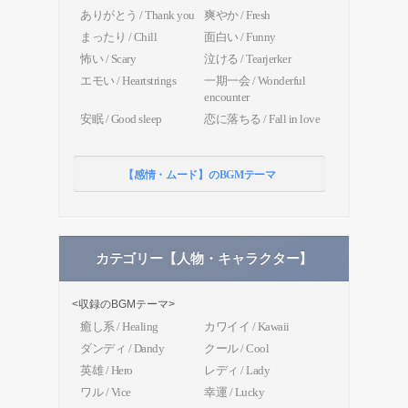
ありがとう / Thank you
爽やか / Fresh
まったり / Chill
面白い / Funny
怖い / Scary
泣ける / Tearjerker
エモい / Heartstrings
一期一会 / Wonderful
encounter
安眠 / Good sleep
恋に落ちる / Fall in love
【感情・ムード】のBGMテーマ
カテゴリー【人物・キャラクター】
<収録のBGMテーマ>
癒し系 / Healing
カワイイ / Kawaii
ダンディ / Dandy
クール / Cool
英雄 / Hero
レディ / Lady
ワル / Vice
幸運 / Lucky