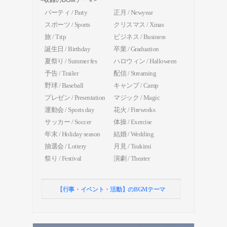
<収録のBGMテーマ>
パーティ / Party
正月 / Newyear
スポーツ / Sports
クリスマス / Xmas
旅 / Trip
ビジネス / Business
誕生日 / Birthday
卒業 / Graduation
夏祭り / Summer fes
ハロウィン / Halloween
予告 / Trailer
配信 / Streaming
野球 / Baseball
キャンプ / Camp
プレゼン / Presentation
マジック / Magic
運動会 / Sports day
花火 / Fireworks
サッカー / Soccer
体操 / Exercise
年末 / Holiday season
結婚 / Wedding
抽選会 / Lottery
月見 / Tsukimi
祭り / Festival
演劇 / Theater
【行事・イベント・活動】のBGMテーマ