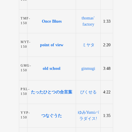
thomas’
TMF-
Once Blues
1:33
150
factory
MYT-
point of view
ミヤタ
2:20
150
GMG-
old school
ginmugi
3:48
150
PXL-
たったひとつの合言葉
ぴくせる
4:22
150
ゆみYumiパ
YYP-
つなぐうた
1:35
150
ラダイス!