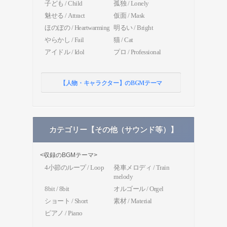
子ども / Child
孤独 / Lonely
魅せる / Attract
仮面 / Mask
ほのぼの / Heartwarming
明るい / Bright
やらかし / Fail
猫 / Cat
アイドル / Idol
プロ / Professional
【人物・キャラクター】のBGMテーマ
カテゴリー【その他（サウンド等）】
<収録のBGMテーマ>
4小節のループ / Loop
発車メロディ / Train
melody
8bit / 8bit
オルゴール / Orgel
ショート / Short
素材 / Material
ピアノ / Piano