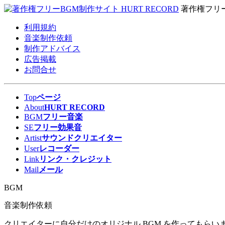
著作権フリ
利用規約
音楽制作依頼
制作アドバイス
広告掲載
お問合せ
Top
ページ
About
HURT RECORD
BGM
フリー音楽
SE
フリー効果音
Artist
サウンドクリエイター
User
レコーダー
Link
リンク・クレジット
Mail
メール
BGM
音楽制作依頼
クリエイターに自分だけのオリジナル BGM を作ってもらいま