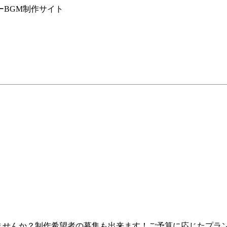
ーBGM制作サイト
せんか？制作希望者の募集も出来ます！ご予算に応じたプランのご提