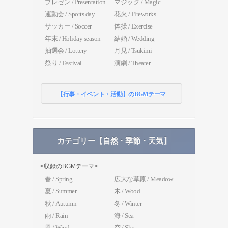
プレゼン / Presentation
マジック / Magic
運動会 / Sports day
花火 / Fireworks
サッカー / Soccer
体操 / Exercise
年末 / Holiday season
結婚 / Wedding
抽選会 / Lottery
月見 / Tsukimi
祭り / Festival
演劇 / Theater
【行事・イベント・活動】のBGMテーマ
カテゴリー【自然・季節・天気】
<収録のBGMテーマ>
春 / Spring
広大な草原 / Meadow
夏 / Summer
木 / Wood
秋 / Autumn
冬 / Winter
雨 / Rain
海 / Sea
風 / Wind
空 / Sky