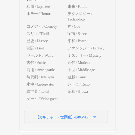
和風 / Japanese
未来 / Future
ホラー / Horror
テクノロジー /
Technology
コメディ / Comedy
神 / God
スリル / Thrill
宇宙 / Space
歴史 / History
平和 / Peace
決闘 / Duel
ファンタジー / Fantasy
ワールド / World
ミステリー / Mystery
古代 / Ancient
近代 / Modern
前衛 / Avant garde
中世 / Middle age
時代劇 / Jidaigeki
遊戯 / Game
水中 / Underwater
レトロ / Retro
異世界 / Isekai
昭和 / Showa
ゲーム / Video game
【カルチャー・世界観】のBGMテーマ