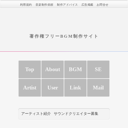
利用規約
音楽制作依頼
制作アドバイス
広告掲載
お問合せ
著作権フリーBGM制作サイト
Top
About
BGM
SE
Artist
User
Link
Mail
アーティスト紹介
サウンドクリエイター募集