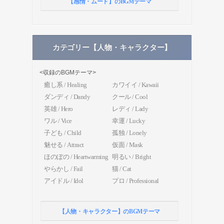
【感情・ムード】のBGMテーマ
カテゴリー【人物・キャラクター】
<収録のBGMテーマ>
癒し系 / Healing
カワイイ / Kawaii
ダンディ / Dandy
クール / Cool
英雄 / Hero
レディ / Lady
ワル / Vice
幸運 / Lucky
子ども / Child
孤独 / Lonely
魅せる / Attract
仮面 / Mask
ほのぼの / Heartwarming
明るい / Bright
やらかし / Fail
猫 / Cat
アイドル / Idol
プロ / Professional
【人物・キャラクター】のBGMテーマ