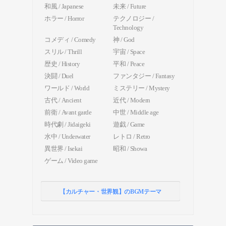
和風 / Japanese
未来 / Future
ホラー / Horror
テクノロジー /
Technology
コメディ / Comedy
神 / God
スリル / Thrill
宇宙 / Space
歴史 / History
平和 / Peace
決闘 / Duel
ファンタジー / Fantasy
ワールド / World
ミステリー / Mystery
古代 / Ancient
近代 / Modern
前衛 / Avant garde
中世 / Middle age
時代劇 / Jidaigeki
遊戯 / Game
水中 / Underwater
レトロ / Retro
異世界 / Isekai
昭和 / Showa
ゲーム / Video game
【カルチャー・世界観】のBGMテーマ