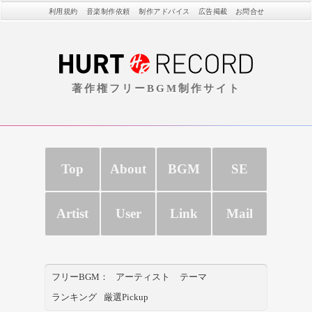
利用規約
音楽制作依頼
制作アドバイス
広告掲載
お問合せ
著作権フリーBGM制作サイト
Top
About
BGM
SE
Artist
User
Link
Mail
フリーBGM：
アーティスト
テーマ
ランキング
厳選Pickup