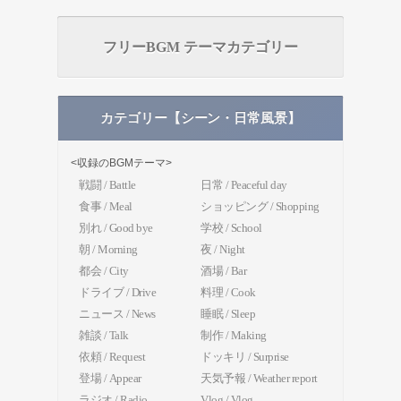
フリーBGM テーマカテゴリー
カテゴリー【シーン・日常風景】
<収録のBGMテーマ>
戦闘 / Battle
日常 / Peaceful day
食事 / Meal
ショッピング / Shopping
別れ / Good bye
学校 / School
朝 / Morning
夜 / Night
都会 / City
酒場 / Bar
ドライブ / Drive
料理 / Cook
ニュース / News
睡眠 / Sleep
雑談 / Talk
制作 / Making
依頼 / Request
ドッキリ / Surprise
登場 / Appear
天気予報 / Weather report
ラジオ / Radio
Vlog / Vlog