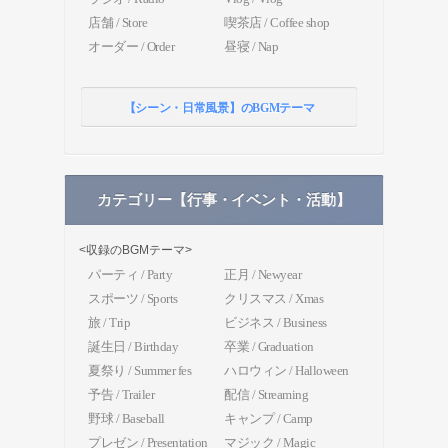
店舗 / Store
喫茶店 / Coffee shop
オーダー / Order
昼寝 / Nap
【シーン・日常風景】のBGMテーマ
カテゴリー【行事・イベント・活動】
<収録のBGMテーマ>
パーティ / Party
正月 / Newyear
スポーツ / Sports
クリスマス / Xmas
旅 / Trip
ビジネス / Business
誕生日 / Birthday
卒業 / Graduation
夏祭り / Summer fes
ハロウィン / Halloween
予告 / Trailer
配信 / Streaming
野球 / Baseball
キャンプ / Camp
プレゼン / Presentation
マジック / Magic