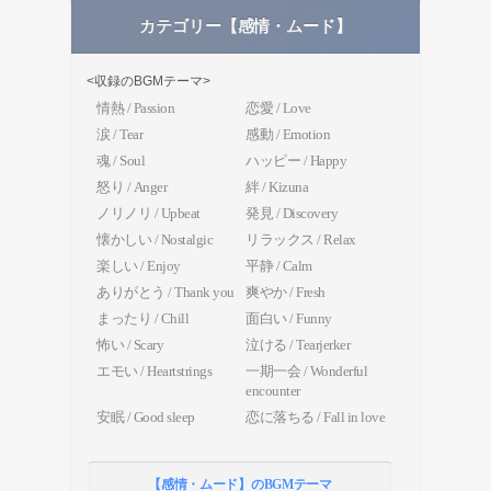
カテゴリー【感情・ムード】
<収録のBGMテーマ>
情熱 / Passion
恋愛 / Love
涙 / Tear
感動 / Emotion
魂 / Soul
ハッピー / Happy
怒り / Anger
絆 / Kizuna
ノリノリ / Upbeat
発見 / Discovery
懐かしい / Nostalgic
リラックス / Relax
楽しい / Enjoy
平静 / Calm
ありがとう / Thank you
爽やか / Fresh
まったり / Chill
面白い / Funny
怖い / Scary
泣ける / Tearjerker
エモい / Heartstrings
一期一会 / Wonderful
encounter
安眠 / Good sleep
恋に落ちる / Fall in love
【感情・ムード】のBGMテーマ