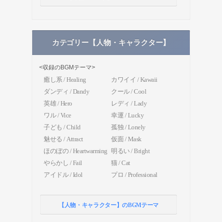
カテゴリー【人物・キャラクター】
<収録のBGMテーマ>
癒し系 / Healing
カワイイ / Kawaii
ダンディ / Dandy
クール / Cool
英雄 / Hero
レディ / Lady
ワル / Vice
幸運 / Lucky
子ども / Child
孤独 / Lonely
魅せる / Attract
仮面 / Mask
ほのぼの / Heartwarming
明るい / Bright
やらかし / Fail
猫 / Cat
アイドル / Idol
プロ / Professional
【人物・キャラクター】のBGMテーマ