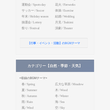
運動会 / Sports day
花火 / Fireworks
サッカー / Soccer
体操 / Exercise
年末 / Holiday season
結婚 / Wedding
抽選会 / Lottery
月見 / Tsukimi
祭り / Festival
演劇 / Theater
【行事・イベント・活動】のBGMテーマ
カテゴリー【自然・季節・天気】
<収録のBGMテーマ>
春 / Spring
広大な草原 / Meadow
夏 / Summer
木 / Wood
秋 / Autumn
冬 / Winter
雨 / Rain
海 / Sea
風 / Wind
空 / Sky