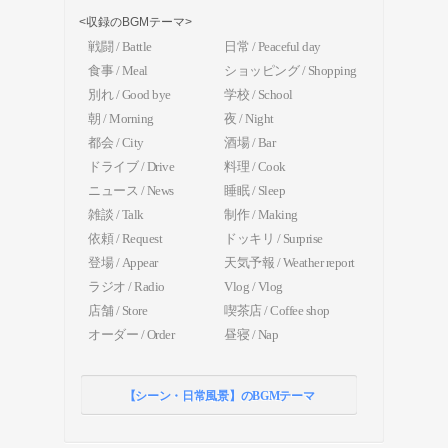
<収録のBGMテーマ>
戦闘 / Battle
日常 / Peaceful day
食事 / Meal
ショッピング / Shopping
別れ / Good bye
学校 / School
朝 / Morning
夜 / Night
都会 / City
酒場 / Bar
ドライブ / Drive
料理 / Cook
ニュース / News
睡眠 / Sleep
雑談 / Talk
制作 / Making
依頼 / Request
ドッキリ / Surprise
登場 / Appear
天気予報 / Weather report
ラジオ / Radio
Vlog / Vlog
店舗 / Store
喫茶店 / Coffee shop
オーダー / Order
昼寝 / Nap
【シーン・日常風景】のBGMテーマ