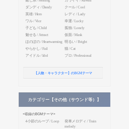
癒し系 / Healing
カワイイ / Kawaii
ダンディ / Dandy
クール / Cool
英雄 / Hero
レディ / Lady
ワル / Vice
幸運 / Lucky
子ども / Child
孤独 / Lonely
魅せる / Attract
仮面 / Mask
ほのぼの / Heartwarming
明るい / Bright
やらかし / Fail
猫 / Cat
アイドル / Idol
プロ / Professional
【人物・キャラクター】のBGMテーマ
カテゴリー【その他（サウンド等）】
<収録のBGMテーマ>
4小節のループ / Loop
発車メロディ / Train
melody