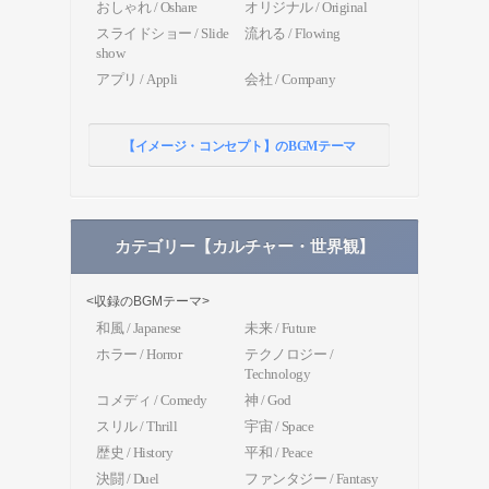
おしゃれ / Oshare
オリジナル / Original
スライドショー / Slide
流れる / Flowing
show
アプリ / Appli
会社 / Company
【イメージ・コンセプト】のBGMテーマ
カテゴリー【カルチャー・世界観】
<収録のBGMテーマ>
和風 / Japanese
未来 / Future
ホラー / Horror
テクノロジー /
Technology
コメディ / Comedy
神 / God
スリル / Thrill
宇宙 / Space
歴史 / History
平和 / Peace
決闘 / Duel
ファンタジー / Fantasy