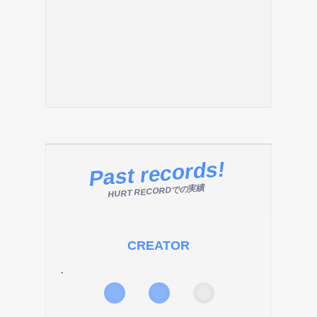
Past records!
HURT RECORDでの実績
CREATOR
・