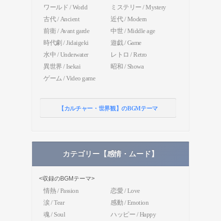
ワールド / World
ミステリー / Mystery
古代 / Ancient
近代 / Modern
前衛 / Avant garde
中世 / Middle age
時代劇 / Jidaigeki
遊戯 / Game
水中 / Underwater
レトロ / Retro
異世界 / Isekai
昭和 / Showa
ゲーム / Video game
【カルチャー・世界観】のBGMテーマ
カテゴリー【感情・ムード】
<収録のBGMテーマ>
情熱 / Passion
恋愛 / Love
涙 / Tear
感動 / Emotion
魂 / Soul
ハッピー / Happy