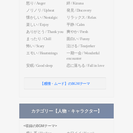
怒り / Anger
絆 / Kizuna
ノリノリ / Upbeat
発見 / Discovery
懐かしい / Nostalgic
リラックス / Relax
楽しい / Enjoy
平静 / Calm
ありがとう / Thank you
爽やか / Fresh
まったり / Chill
面白い / Funny
怖い / Scary
泣ける / Tearjerker
エモい / Heartstrings
一期一会 / Wonderful
encounter
安眠 / Good sleep
恋に落ちる / Fall in love
【感情・ムード】のBGMテーマ
カテゴリー【人物・キャラクター】
<収録のBGMテーマ>