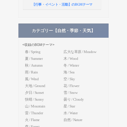
【行事・イベント・活動】のBGMテーマ
カテゴリー【自然・季節・天気】
<収録のBGMテーマ>
春 / Spring
広大な草原 / Meadow
夏 / Summer
木 / Wood
秋 / Autumn
冬 / Winter
雨 / Rain
海 / Sea
風 / Wind
空 / Sky
大地 / Ground
花 / Flower
夕日 / Sunset
雪 / Snow
快晴 / Sunny
曇り / Cloudy
山 / Mountain
星 / Star
雷 / Thunder
水 / Water
火 / Flame
自然 / Nature
森 / Forest