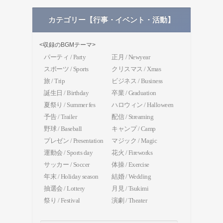
カテゴリー【行事・イベント・活動】
<収録のBGMテーマ>
パーティ / Party
正月 / Newyear
スポーツ / Sports
クリスマス / Xmas
旅 / Trip
ビジネス / Business
誕生日 / Birthday
卒業 / Graduation
夏祭り / Summer fes
ハロウィン / Halloween
予告 / Trailer
配信 / Streaming
野球 / Baseball
キャンプ / Camp
プレゼン / Presentation
マジック / Magic
運動会 / Sports day
花火 / Fireworks
サッカー / Soccer
体操 / Exercise
年末 / Holiday season
結婚 / Wedding
抽選会 / Lottery
月見 / Tsukimi
祭り / Festival
演劇 / Theater