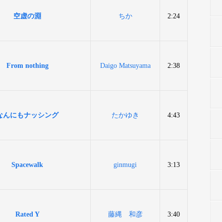
空虚の淵
ちか
2:24
From nothing
Daigo Matsuyama
2:38
なんにもナッシング
たかゆき
4:43
Spacewalk
ginmugi
3:13
Rated Y
藤縄 和彦
3:40