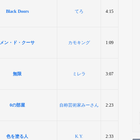
Black Doors
てろ
4:15
メン・ド・クーサ
カモキング
1:09
無限
ミレラ
3:07
0の部屋
自称芸術家みーさん
2:23
色を塗る人
K.Y.
2:33