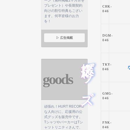
ーン（無料掲載1ヶ月分を
プレゼント）や長期契約
CHK-
向けの割引特典もござい
046
ます。何卒皆様のお力
を！
DGM-
▷ 広告掲載
046
応援グッズ
TKY-
046
goods
GMG-
046
頑張れ！HURT RECORD
な人向けに、応援用の公
式グッズを販売中です。
TシャツやパーカーはTシ
FNK-
ャツトリニティさんで、
046