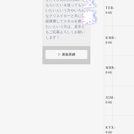
もらいたい＆使ってもら
TER-
いたいという方やいろん
046
なクリエイターと共に切
磋琢磨してスキルを磨き
たいという方は、是非と
もご応募よろしくお願い
します！
KMK-
046
▷ 募集要綱
MRR-
046
JGM-
046
KYX-
046