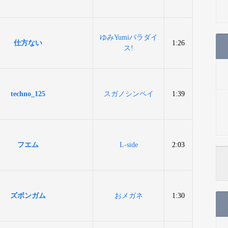
ゆみYumiパラダイ
仕方ない
1:26
ス!
techno_125
スガノシンペイ
1:39
フエム
L-side
2:03
ズボンガム
おメガネ
1:30