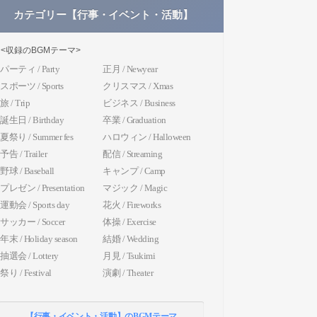
カテゴリー【行事・イベント・活動】
<収録のBGMテーマ>
パーティ / Party
正月 / Newyear
スポーツ / Sports
クリスマス / Xmas
旅 / Trip
ビジネス / Business
誕生日 / Birthday
卒業 / Graduation
夏祭り / Summer fes
ハロウィン / Halloween
予告 / Trailer
配信 / Streaming
野球 / Baseball
キャンプ / Camp
プレゼン / Presentation
マジック / Magic
運動会 / Sports day
花火 / Fireworks
サッカー / Soccer
体操 / Exercise
年末 / Holiday season
結婚 / Wedding
抽選会 / Lottery
月見 / Tsukimi
祭り / Festival
演劇 / Theater
【行事・イベント・活動】のBGMテーマ