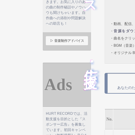
きます。お気に入りのあ
の曲の制作秘話やノウハ
ウも聞けちゃいます。自
作曲への添削や問題解決
への助言も！
・動画、配信、
・
音源をダウ
・曲名をクリ
▷ 音楽制作アドバイス
・BGM（音楽
・オリジナル B
広告･支援
Ads
あなたの
HURT RECORDでは、活
動支援を目的とした『ス
No.
ポンサー広告』を募集し
ています。初回キャンペ