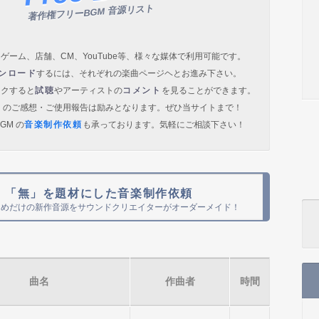
著作権フリーBGM 音源リスト
ゲーム、店舗、CM、YouTube等、様々な媒体で利用可能です。
ンロード
するには、それぞれの楽曲ページヘとお進み下さい。
ックすると
試聴
やアーティストの
コメント
を見ることができます。
）のご感想・ご使用報告は励みとなります。ぜひ当サイトまで！
GM の
音楽制作依頼
も承っております。気軽にご相談下さい！
「無」を題材にした音楽制作依頼
ためだけの新作音源をサウンドクリエイターがオーダーメイド！
曲名
作曲者
時間