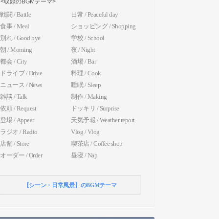
<収録のBGMテーマ>
戦闘 / Battle
日常 / Peaceful day
食事 / Meal
ショッピング / Shopping
別れ / Good bye
学校 / School
朝 / Morning
夜 / Night
都会 / City
酒場 / Bar
ドライブ / Drive
料理 / Cook
ニュース / News
睡眠 / Sleep
雑談 / Talk
制作 / Making
依頼 / Request
ドッキリ / Surprise
登場 / Appear
天気予報 / Weather report
ラジオ / Radio
Vlog / Vlog
店舗 / Store
喫茶店 / Coffee shop
オーダー / Order
昼寝 / Nap
【シーン・日常風景】のBGMテーマ