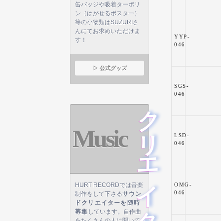
缶バッジや吸着ターポリ
ン（はがせるポスター）
等の小物類はSUZURIさ
んにてお求めいただけま
YYP-
す！
046
▷ 公式グッズ
SGS-
046
クリエイター募集
Music
LSD-
046
HURT RECORDでは音楽
OMG-
046
制作をして下さる
サウン
ドクリエイターを随時
募集
しています。自作曲
をたくさんの人に聞いて