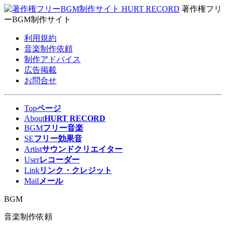
著作権フリ
ーBGM制作サイト
利用規約
音楽制作依頼
制作アドバイス
広告掲載
お問合せ
Top
ページ
About
HURT RECORD
BGM
フリー音楽
SE
フリー効果音
Artist
サウンドクリエイター
User
レコーダー
Link
リンク・クレジット
Mail
メール
BGM
音楽制作依頼