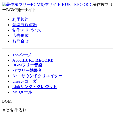
著作権フリ
ーBGM制作サイト
利用規約
音楽制作依頼
制作アドバイス
広告掲載
お問合せ
Top
ページ
About
HURT RECORD
BGM
フリー音楽
SE
フリー効果音
Artist
サウンドクリエイター
User
レコーダー
Link
リンク・クレジット
Mail
メール
BGM
音楽制作依頼