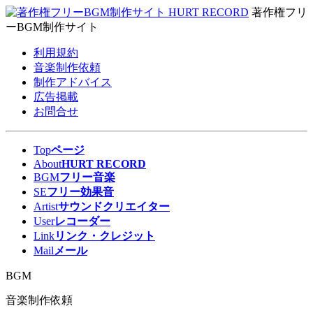
著作権フリ
ーBGM制作サイト
利用規約
音楽制作依頼
制作アドバイス
広告掲載
お問合せ
Top
ページ
About
HURT RECORD
BGM
フリー音楽
SE
フリー効果音
Artist
サウンドクリエイター
User
レコーダー
Link
リンク・クレジット
Mail
メール
BGM
音楽制作依頼