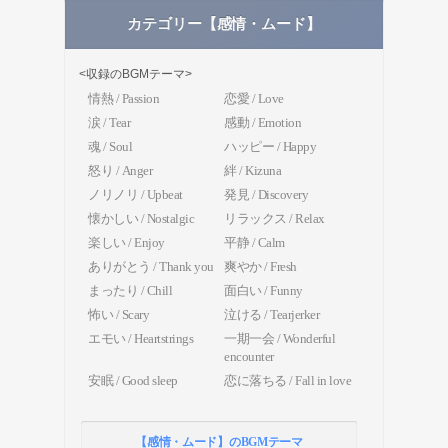
カテゴリー【感情・ムード】
<収録のBGMテーマ>
情熱 / Passion
恋愛 / Love
涙 / Tear
感動 / Emotion
魂 / Soul
ハッピー / Happy
怒り / Anger
絆 / Kizuna
ノリノリ / Upbeat
発見 / Discovery
懐かしい / Nostalgic
リラックス / Relax
楽しい / Enjoy
平静 / Calm
ありがとう / Thank you
爽やか / Fresh
まったり / Chill
面白い / Funny
怖い / Scary
泣ける / Tearjerker
エモい / Heartstrings
一期一会 / Wonderful
encounter
安眠 / Good sleep
恋に落ちる / Fall in love
【感情・ムード】のBGMテーマ