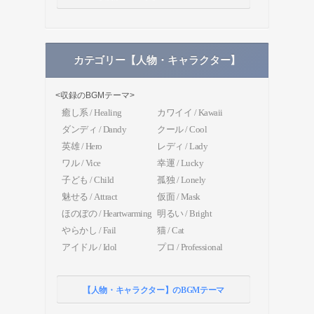
カテゴリー【人物・キャラクター】
<収録のBGMテーマ>
癒し系 / Healing
カワイイ / Kawaii
ダンディ / Dandy
クール / Cool
英雄 / Hero
レディ / Lady
ワル / Vice
幸運 / Lucky
子ども / Child
孤独 / Lonely
魅せる / Attract
仮面 / Mask
ほのぼの / Heartwarming
明るい / Bright
やらかし / Fail
猫 / Cat
アイドル / Idol
プロ / Professional
【人物・キャラクター】のBGMテーマ