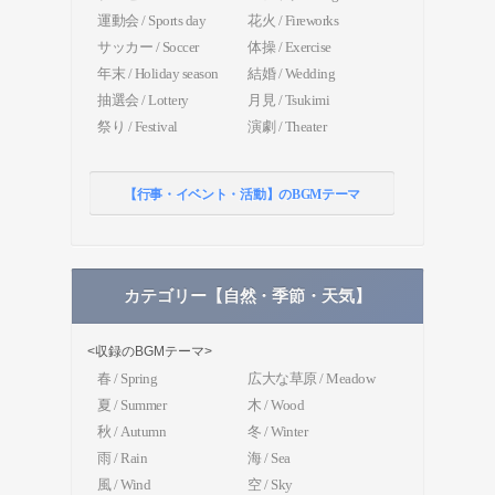
運動会 / Sports day
花火 / Fireworks
サッカー / Soccer
体操 / Exercise
年末 / Holiday season
結婚 / Wedding
抽選会 / Lottery
月見 / Tsukimi
祭り / Festival
演劇 / Theater
【行事・イベント・活動】のBGMテーマ
カテゴリー【自然・季節・天気】
<収録のBGMテーマ>
春 / Spring
広大な草原 / Meadow
夏 / Summer
木 / Wood
秋 / Autumn
冬 / Winter
雨 / Rain
海 / Sea
風 / Wind
空 / Sky