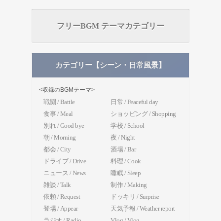
フリーBGM テーマカテゴリー
カテゴリー【シーン・日常風景】
<収録のBGMテーマ>
戦闘 / Battle
日常 / Peaceful day
食事 / Meal
ショッピング / Shopping
別れ / Good bye
学校 / School
朝 / Morning
夜 / Night
都会 / City
酒場 / Bar
ドライブ / Drive
料理 / Cook
ニュース / News
睡眠 / Sleep
雑談 / Talk
制作 / Making
依頼 / Request
ドッキリ / Surprise
登場 / Appear
天気予報 / Weather report
ラジオ / Radio
Vlog / Vlog