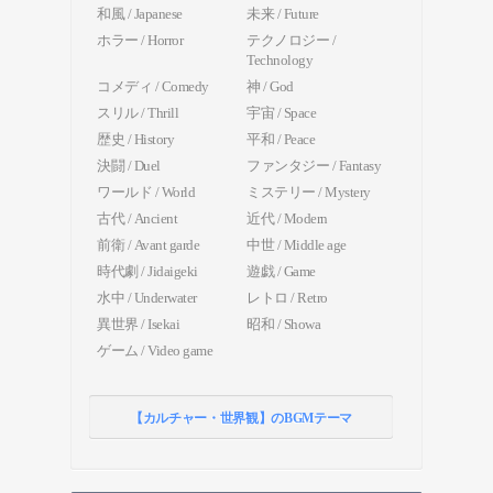
和風 / Japanese
未来 / Future
ホラー / Horror
テクノロジー /
Technology
コメディ / Comedy
神 / God
スリル / Thrill
宇宙 / Space
歴史 / History
平和 / Peace
決闘 / Duel
ファンタジー / Fantasy
ワールド / World
ミステリー / Mystery
古代 / Ancient
近代 / Modern
前衛 / Avant garde
中世 / Middle age
時代劇 / Jidaigeki
遊戯 / Game
水中 / Underwater
レトロ / Retro
異世界 / Isekai
昭和 / Showa
ゲーム / Video game
【カルチャー・世界観】のBGMテーマ