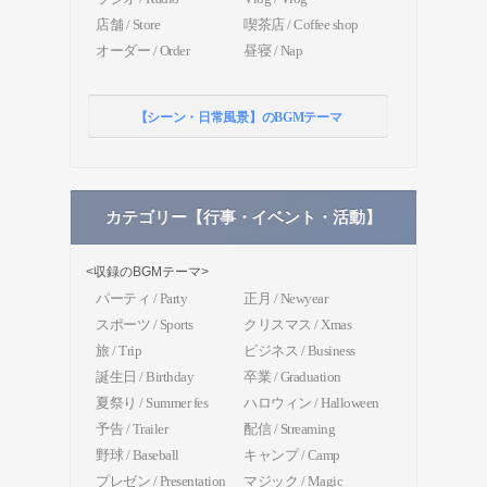
店舗 / Store
喫茶店 / Coffee shop
オーダー / Order
昼寝 / Nap
【シーン・日常風景】のBGMテーマ
カテゴリー【行事・イベント・活動】
<収録のBGMテーマ>
パーティ / Party
正月 / Newyear
スポーツ / Sports
クリスマス / Xmas
旅 / Trip
ビジネス / Business
誕生日 / Birthday
卒業 / Graduation
夏祭り / Summer fes
ハロウィン / Halloween
予告 / Trailer
配信 / Streaming
野球 / Baseball
キャンプ / Camp
プレゼン / Presentation
マジック / Magic