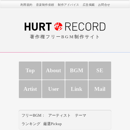
利用規約
音楽制作依頼
制作アドバイス
広告掲載
お問合せ
著作権フリーBGM制作サイト
Top
About
BGM
SE
Artist
User
Link
Mail
フリーBGM：
アーティスト
テーマ
ランキング
厳選Pickup