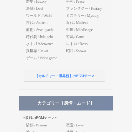
歴史 / History
平和 / Peace
決闘 / Duel
ファンタジー / Fantasy
ワールド / World
ミステリー / Mystery
古代 / Ancient
近代 / Modern
前衛 / Avant garde
中世 / Middle age
時代劇 / Jidaigeki
遊戯 / Game
水中 / Underwater
レトロ / Retro
異世界 / Isekai
昭和 / Showa
ゲーム / Video game
【カルチャー・世界観】のBGMテーマ
カテゴリー【感情・ムード】
<収録のBGMテーマ>
情熱 / Passion
恋愛 / Love