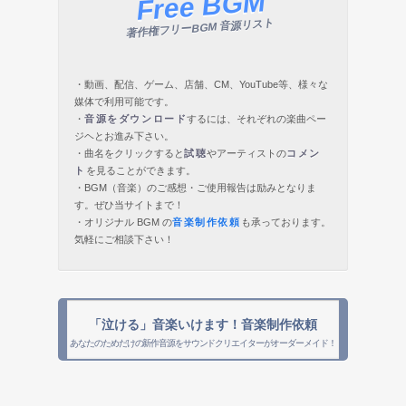
Free BGM
著作権フリーBGM 音源リスト
・動画、配信、ゲーム、店舗、CM、YouTube等、様々な
媒体で利用可能です。
・
音源をダウンロード
するには、それぞれの楽曲ペー
ジヘとお進み下さい。
・曲名をクリックすると
試聴
やアーティストの
コメン
ト
を見ることができます。
・BGM（音楽）のご感想・ご使用報告は励みとなりま
す。ぜひ当サイトまで！
・オリジナル BGM の
音楽制作依頼
も承っております。
気軽にご相談下さい！
「泣ける」音楽いけます！音楽制作依頼
あなたのためだけの新作音源をサウンドクリエイターがオーダーメイド！