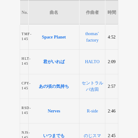
No.
曲名
作曲者
時間
thomas’
TMF-
Space Planet
4:52
145
factory
HLT-
君がいれば
HALTO
2:09
145
セントラル
CPY-
あの頃の気持ち
2:57
145
パ吉田
RSD-
Nerves
R-side
2:46
145
NJS-
いつまでも
のじスマ
2:45
145