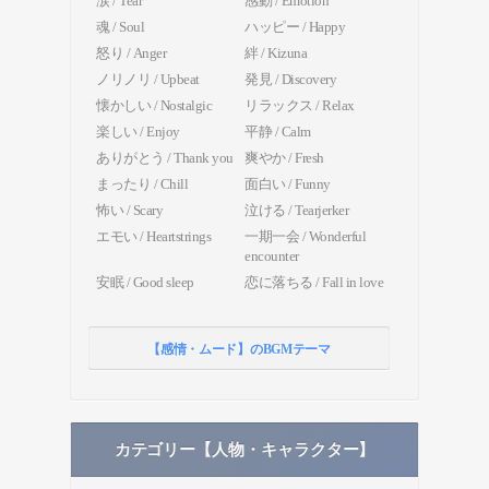
涙 / Tear
感動 / Emotion
魂 / Soul
ハッピー / Happy
怒り / Anger
絆 / Kizuna
ノリノリ / Upbeat
発見 / Discovery
懐かしい / Nostalgic
リラックス / Relax
楽しい / Enjoy
平静 / Calm
ありがとう / Thank you
爽やか / Fresh
まったり / Chill
面白い / Funny
怖い / Scary
泣ける / Tearjerker
エモい / Heartstrings
一期一会 / Wonderful
encounter
安眠 / Good sleep
恋に落ちる / Fall in love
【感情・ムード】のBGMテーマ
カテゴリー【人物・キャラクター】