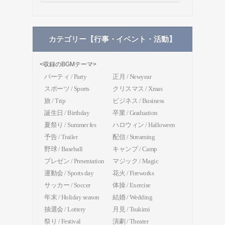
カテゴリー【行事・イベント・活動】
<収録のBGMテーマ>
パーティ / Party
正月 / Newyear
スポーツ / Sports
クリスマス / Xmas
旅 / Trip
ビジネス / Business
誕生日 / Birthday
卒業 / Graduation
夏祭り / Summer fes
ハロウィン / Halloween
予告 / Trailer
配信 / Streaming
野球 / Baseball
キャンプ / Camp
プレゼン / Presentation
マジック / Magic
運動会 / Sports day
花火 / Fireworks
サッカー / Soccer
体操 / Exercise
年末 / Holiday season
結婚 / Wedding
抽選会 / Lottery
月見 / Tsukimi
祭り / Festival
演劇 / Theater