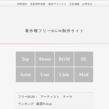
利用規約
音楽制作依頼
制作アドバイス
広告掲載
お問合せ
著作権フリーBGM制作サイト
Top
About
BGM
SE
Artist
User
Link
Mail
フリーBGM：
アーティスト
テーマ
ランキング
厳選Pickup