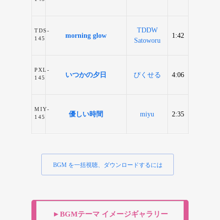
TDDW
TDS-
morning glow
1:42
145
Satoworu
PXL-
いつかの夕日
ぴくせる
4:06
145
MIY-
優しい時間
miyu
2:35
145
BGM を一括視聴、ダウンロードするには
►BGMテーマ イメージギャラリー