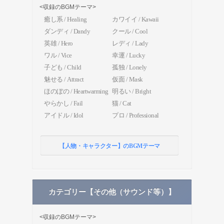
<収録のBGMテーマ>
癒し系 / Healing
カワイイ / Kawaii
ダンディ / Dandy
クール / Cool
英雄 / Hero
レディ / Lady
ワル / Vice
幸運 / Lucky
子ども / Child
孤独 / Lonely
魅せる / Attract
仮面 / Mask
ほのぼの / Heartwarming
明るい / Bright
やらかし / Fail
猫 / Cat
アイドル / Idol
プロ / Professional
【人物・キャラクター】のBGMテーマ
カテゴリー【その他（サウンド等）】
<収録のBGMテーマ>