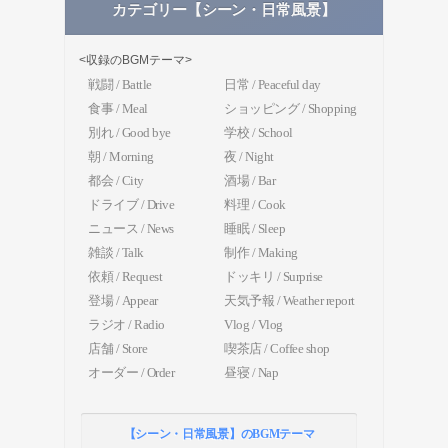
カテゴリー【シーン・日常風景】
<収録のBGMテーマ>
戦闘 / Battle
日常 / Peaceful day
食事 / Meal
ショッピング / Shopping
別れ / Good bye
学校 / School
朝 / Morning
夜 / Night
都会 / City
酒場 / Bar
ドライブ / Drive
料理 / Cook
ニュース / News
睡眠 / Sleep
雑談 / Talk
制作 / Making
依頼 / Request
ドッキリ / Surprise
登場 / Appear
天気予報 / Weather report
ラジオ / Radio
Vlog / Vlog
店舗 / Store
喫茶店 / Coffee shop
オーダー / Order
昼寝 / Nap
【シーン・日常風景】のBGMテーマ