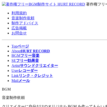
著作権フリ
利用規約
音楽制作依頼
制作アドバイス
広告掲載
お問合せ
Top
ページ
About
HURT RECORD
BGM
フリー音楽
SE
フリー効果音
Artist
サウンドクリエイター
User
レコーダー
Link
リンク・クレジット
Mail
メール
BGM
音楽制作依頼
クリエイターに自分だけのオリジナル BGM を作ってもらいま