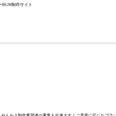
ーBGM制作サイト
せんか？制作希望者の募集も出来ます！ご予算に応じたプランのご提