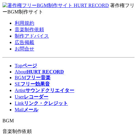
著作権フリ
ーBGM制作サイト
利用規約
音楽制作依頼
制作アドバイス
広告掲載
お問合せ
Top
ページ
About
HURT RECORD
BGM
フリー音楽
SE
フリー効果音
Artist
サウンドクリエイター
User
レコーダー
Link
リンク・クレジット
Mail
メール
BGM
音楽制作依頼