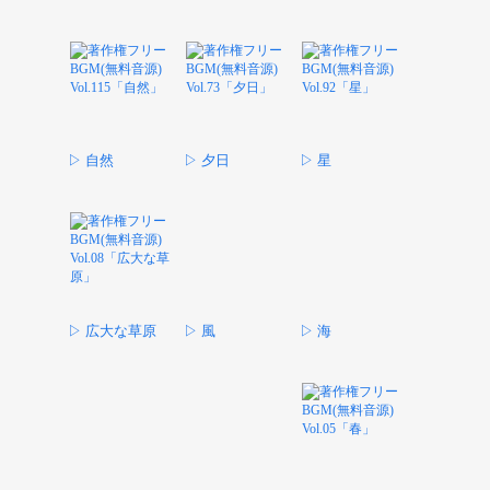
▷ 自然
▷ 夕日
▷ 星
▷ 広大な草原
▷ 風
▷ 海