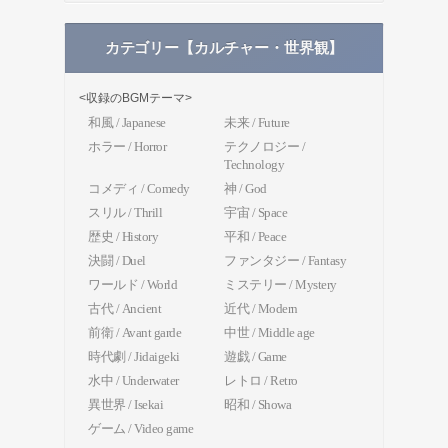
カテゴリー【カルチャー・世界観】
<収録のBGMテーマ>
和風 / Japanese
未来 / Future
ホラー / Horror
テクノロジー /
Technology
コメディ / Comedy
神 / God
スリル / Thrill
宇宙 / Space
歴史 / History
平和 / Peace
決闘 / Duel
ファンタジー / Fantasy
ワールド / World
ミステリー / Mystery
古代 / Ancient
近代 / Modern
前衛 / Avant garde
中世 / Middle age
時代劇 / Jidaigeki
遊戯 / Game
水中 / Underwater
レトロ / Retro
異世界 / Isekai
昭和 / Showa
ゲーム / Video game