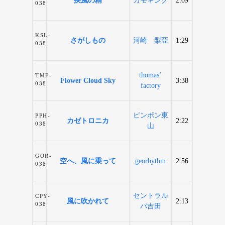
疾風の精
カモキング
2:09
038
KSL-
さがしもの
河崎 梨亞
1:29
038
thomas’
TMF-
Flower Cloud Sky
3:38
038
factory
ピンポン東
PPH-
カゼトロニカ
2:22
038
山
GOR-
空へ、風に乗って
georhythm
2:56
038
セントラル
CPY-
風に吹かれて
2:13
038
パ吉田