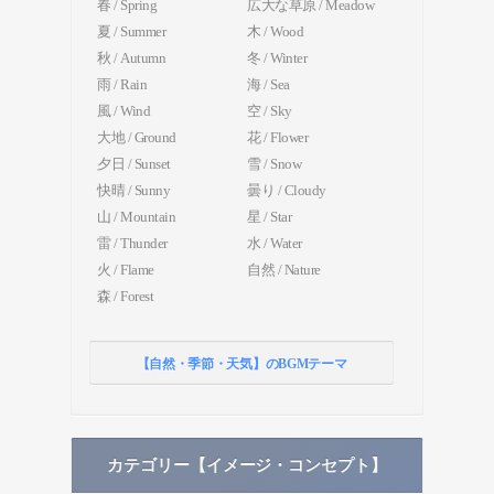
春 / Spring
広大な草原 / Meadow
夏 / Summer
木 / Wood
秋 / Autumn
冬 / Winter
雨 / Rain
海 / Sea
風 / Wind
空 / Sky
大地 / Ground
花 / Flower
夕日 / Sunset
雪 / Snow
快晴 / Sunny
曇り / Cloudy
山 / Mountain
星 / Star
雷 / Thunder
水 / Water
火 / Flame
自然 / Nature
森 / Forest
【自然・季節・天気】のBGMテーマ
カテゴリー【イメージ・コンセプト】