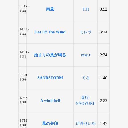
THX-
南風
T.H
3:52
038
MRR-
Got Of The Wind
ミレラ
3:14
038
MST-
始まりの風が鳴る
msy-t
2:34
038
TER-
SANDSTORM
てろ
1:40
038
直行-
NYK-
A wind bell
2:23
038
NAOYUKI-
ITM-
風の矢印
伊丹せいや
1:47
038