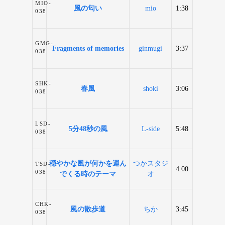
MIO-
風の匂い
mio
1:38
038
GMG-
Fragments of memories
ginmugi
3:37
038
SHK-
春風
shoki
3:06
038
LSD-
5分48秒の風
L-side
5:48
038
穏やかな風が何かを運ん
つかスタジ
TSD-
4:00
038
でくる時のテーマ
オ
CHK-
風の散歩道
ちか
3:45
038