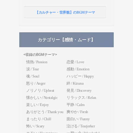
【カルチャー・世界観】のBGMテーマ
カテゴリー【感情・ムード】
<収録のBGMテーマ>
情熱 / Passion
恋愛 / Love
涙 / Tear
感動 / Emotion
魂 / Soul
ハッピー / Happy
怒り / Anger
絆 / Kizuna
ノリノリ / Upbeat
発見 / Discovery
懐かしい / Nostalgic
リラックス / Relax
楽しい / Enjoy
平静 / Calm
ありがとう / Thank you
爽やか / Fresh
まったり / Chill
面白い / Funny
怖い / Scary
泣ける / Tearjerker