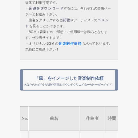
媒体で利用可能です。
・
音源をダウンロード
するには、それぞれの楽曲ペー
ジヘとお進み下さい。
・曲名をクリックすると
試聴
やアーティストの
コメン
ト
を見ることができます。
・BGM（音楽）のご感想・ご使用報告は励みとなりま
す。ぜひ当サイトまで！
・オリジナル BGM の
音楽制作依頼
も承っております。
気軽にご相談下さい！
「風」をイメージした音楽制作依頼
あなたのためだけの新作音源をサウンドクリエイターがオーダーメイド！
No.
曲名
作曲者
時間