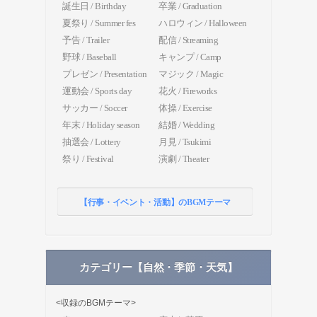
誕生日 / Birthday
卒業 / Graduation
夏祭り / Summer fes
ハロウィン / Halloween
予告 / Trailer
配信 / Streaming
野球 / Baseball
キャンプ / Camp
プレゼン / Presentation
マジック / Magic
運動会 / Sports day
花火 / Fireworks
サッカー / Soccer
体操 / Exercise
年末 / Holiday season
結婚 / Wedding
抽選会 / Lottery
月見 / Tsukimi
祭り / Festival
演劇 / Theater
【行事・イベント・活動】のBGMテーマ
カテゴリー【自然・季節・天気】
<収録のBGMテーマ>