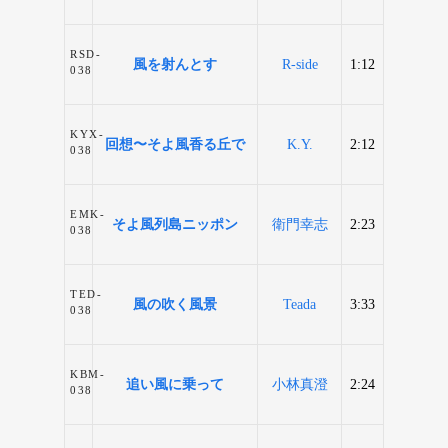
RSD-
風を射んとす
R-side
1:12
038
KYX-
回想〜そよ風香る丘で
K.Y.
2:12
038
EMK-
そよ風列島ニッポン
衛門幸志
2:23
038
TED-
風の吹く風景
Teada
3:33
038
KBM-
追い風に乗って
小林真澄
2:24
038