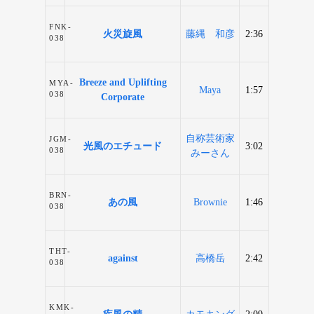
FNK-
火災旋風
藤縄 和彦
2:36
038
Breeze and Uplifting
MYA-
Maya
1:57
038
Corporate
自称芸術家
JGM-
光風のエチュード
3:02
038
みーさん
BRN-
あの風
Brownie
1:46
038
THT-
against
高橋岳
2:42
038
KMK-