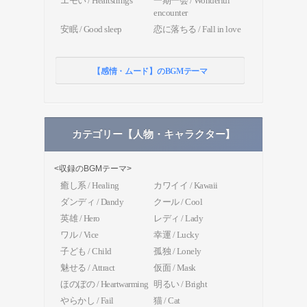
エモい / Heartstrings
一期一会 / Wonderful
encounter
安眠 / Good sleep
恋に落ちる / Fall in love
【感情・ムード】のBGMテーマ
カテゴリー【人物・キャラクター】
<収録のBGMテーマ>
癒し系 / Healing
カワイイ / Kawaii
ダンディ / Dandy
クール / Cool
英雄 / Hero
レディ / Lady
ワル / Vice
幸運 / Lucky
子ども / Child
孤独 / Lonely
魅せる / Attract
仮面 / Mask
ほのぼの / Heartwarming
明るい / Bright
やらかし / Fail
猫 / Cat