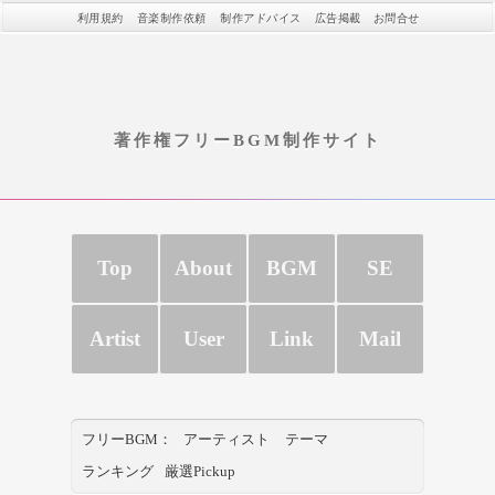
利用規約
音楽制作依頼
制作アドバイス
広告掲載
お問合せ
著作権フリーBGM制作サイト
Top
About
BGM
SE
Artist
User
Link
Mail
フリーBGM：
アーティスト
テーマ
ランキング
厳選Pickup