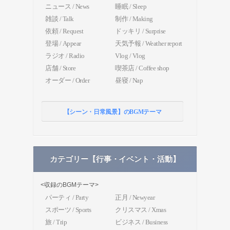
ニュース / News
睡眠 / Sleep
雑談 / Talk
制作 / Making
依頼 / Request
ドッキリ / Surprise
登場 / Appear
天気予報 / Weather report
ラジオ / Radio
Vlog / Vlog
店舗 / Store
喫茶店 / Coffee shop
オーダー / Order
昼寝 / Nap
【シーン・日常風景】のBGMテーマ
カテゴリー【行事・イベント・活動】
<収録のBGMテーマ>
パーティ / Party
正月 / Newyear
スポーツ / Sports
クリスマス / Xmas
旅 / Trip
ビジネス / Business