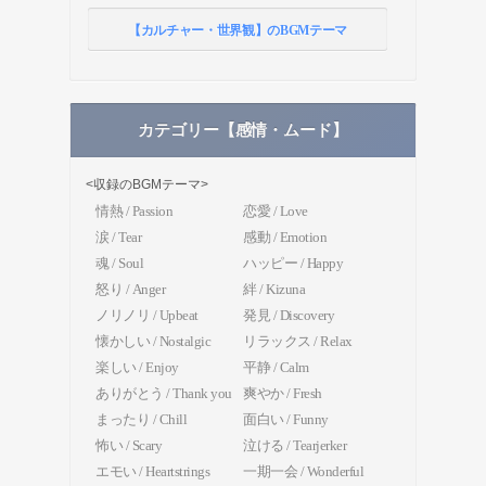
【カルチャー・世界観】のBGMテーマ
カテゴリー【感情・ムード】
<収録のBGMテーマ>
情熱 / Passion
恋愛 / Love
涙 / Tear
感動 / Emotion
魂 / Soul
ハッピー / Happy
怒り / Anger
絆 / Kizuna
ノリノリ / Upbeat
発見 / Discovery
懐かしい / Nostalgic
リラックス / Relax
楽しい / Enjoy
平静 / Calm
ありがとう / Thank you
爽やか / Fresh
まったり / Chill
面白い / Funny
怖い / Scary
泣ける / Tearjerker
エモい / Heartstrings
一期一会 / Wonderful