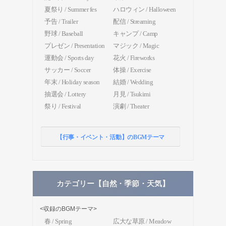
夏祭り / Summer fes
ハロウィン / Halloween
予告 / Trailer
配信 / Streaming
野球 / Baseball
キャンプ / Camp
プレゼン / Presentation
マジック / Magic
運動会 / Sports day
花火 / Fireworks
サッカー / Soccer
体操 / Exercise
年末 / Holiday season
結婚 / Wedding
抽選会 / Lottery
月見 / Tsukimi
祭り / Festival
演劇 / Theater
【行事・イベント・活動】のBGMテーマ
カテゴリー【自然・季節・天気】
<収録のBGMテーマ>
春 / Spring
広大な草原 / Meadow