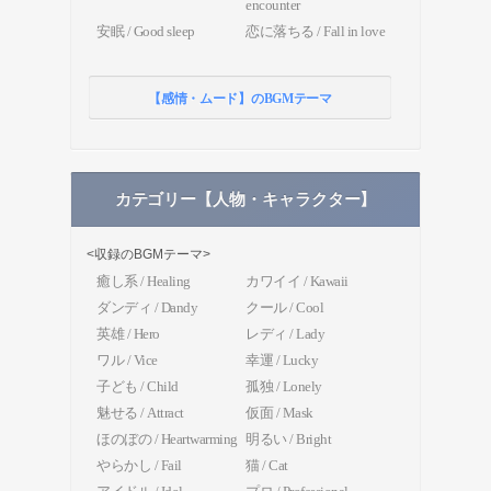
encounter
安眠 / Good sleep
恋に落ちる / Fall in love
【感情・ムード】のBGMテーマ
カテゴリー【人物・キャラクター】
<収録のBGMテーマ>
癒し系 / Healing
カワイイ / Kawaii
ダンディ / Dandy
クール / Cool
英雄 / Hero
レディ / Lady
ワル / Vice
幸運 / Lucky
子ども / Child
孤独 / Lonely
魅せる / Attract
仮面 / Mask
ほのぼの / Heartwarming
明るい / Bright
やらかし / Fail
猫 / Cat