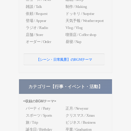
雑談 / Talk
制作 / Making
依頼 / Request
ドッキリ / Surprise
登場 / Appear
天気予報 / Weather report
ラジオ / Radio
Vlog / Vlog
店舗 / Store
喫茶店 / Coffee shop
オーダー / Order
昼寝 / Nap
【シーン・日常風景】のBGMテーマ
カテゴリー【行事・イベント・活動】
<収録のBGMテーマ>
パーティ / Party
正月 / Newyear
スポーツ / Sports
クリスマス / Xmas
旅 / Trip
ビジネス / Business
誕生日 / Birthday
卒業 / Graduation