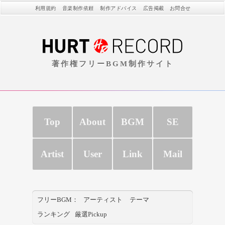
利用規約
音楽制作依頼
制作アドバイス
広告掲載
お問合せ
著作権フリーBGM制作サイト
Top
About
BGM
SE
Artist
User
Link
Mail
フリーBGM：
アーティスト
テーマ
ランキング
厳選Pickup