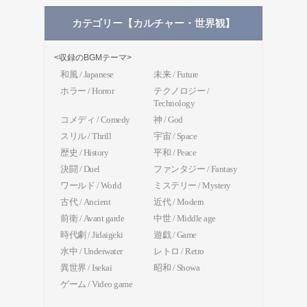
カテゴリー【カルチャー・世界観】
<収録のBGMテーマ>
和風 / Japanese
未来 / Future
ホラー / Horror
テクノロジー /
Technology
コメディ / Comedy
神 / God
スリル / Thrill
宇宙 / Space
歴史 / History
平和 / Peace
決闘 / Duel
ファンタジー / Fantasy
ワールド / World
ミステリー / Mystery
古代 / Ancient
近代 / Modern
前衛 / Avant garde
中世 / Middle age
時代劇 / Jidaigeki
遊戯 / Game
水中 / Underwater
レトロ / Retro
異世界 / Isekai
昭和 / Showa
ゲーム / Video game