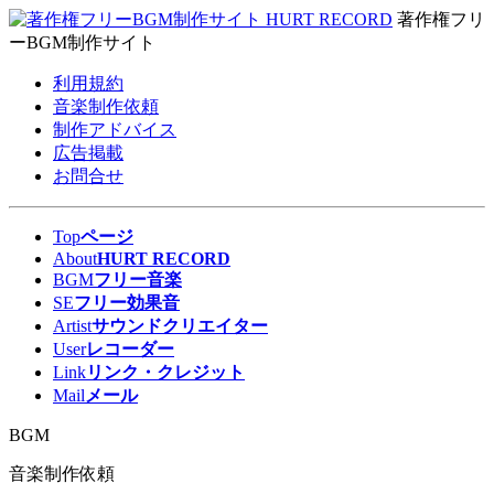
著作権フリ
ーBGM制作サイト
利用規約
音楽制作依頼
制作アドバイス
広告掲載
お問合せ
Top
ページ
About
HURT RECORD
BGM
フリー音楽
SE
フリー効果音
Artist
サウンドクリエイター
User
レコーダー
Link
リンク・クレジット
Mail
メール
BGM
音楽制作依頼