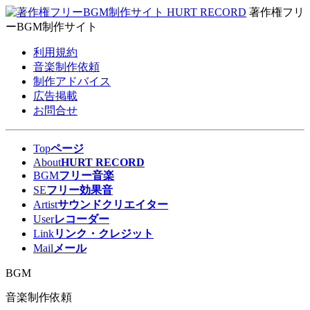
著作権フリ
ーBGM制作サイト
利用規約
音楽制作依頼
制作アドバイス
広告掲載
お問合せ
Top
ページ
About
HURT RECORD
BGM
フリー音楽
SE
フリー効果音
Artist
サウンドクリエイター
User
レコーダー
Link
リンク・クレジット
Mail
メール
BGM
音楽制作依頼