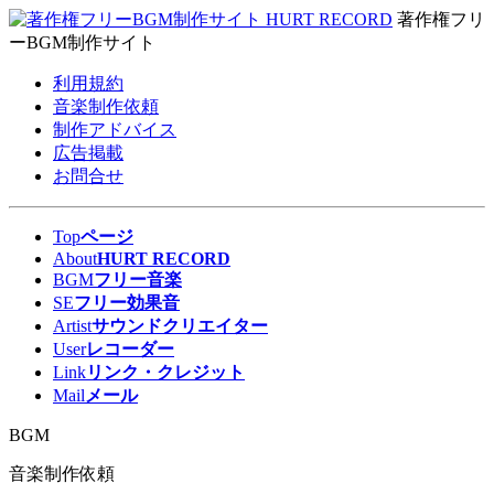
著作権フリ
ーBGM制作サイト
利用規約
音楽制作依頼
制作アドバイス
広告掲載
お問合せ
Top
ページ
About
HURT RECORD
BGM
フリー音楽
SE
フリー効果音
Artist
サウンドクリエイター
User
レコーダー
Link
リンク・クレジット
Mail
メール
BGM
音楽制作依頼