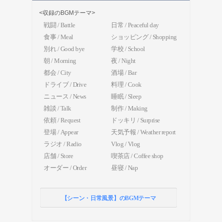
<収録のBGMテーマ>
戦闘 / Battle
日常 / Peaceful day
食事 / Meal
ショッピング / Shopping
別れ / Good bye
学校 / School
朝 / Morning
夜 / Night
都会 / City
酒場 / Bar
ドライブ / Drive
料理 / Cook
ニュース / News
睡眠 / Sleep
雑談 / Talk
制作 / Making
依頼 / Request
ドッキリ / Surprise
登場 / Appear
天気予報 / Weather report
ラジオ / Radio
Vlog / Vlog
店舗 / Store
喫茶店 / Coffee shop
オーダー / Order
昼寝 / Nap
【シーン・日常風景】のBGMテーマ