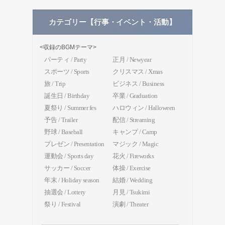
カテゴリー【行事・イベント・活動】
<収録のBGMテーマ>
パーティ / Party
正月 / Newyear
スポーツ / Sports
クリスマス / Xmas
旅 / Trip
ビジネス / Business
誕生日 / Birthday
卒業 / Graduation
夏祭り / Summer fes
ハロウィン / Halloween
予告 / Trailer
配信 / Streaming
野球 / Baseball
キャンプ / Camp
プレゼン / Presentation
マジック / Magic
運動会 / Sports day
花火 / Fireworks
サッカー / Soccer
体操 / Exercise
年末 / Holiday season
結婚 / Wedding
抽選会 / Lottery
月見 / Tsukimi
祭り / Festival
演劇 / Theater