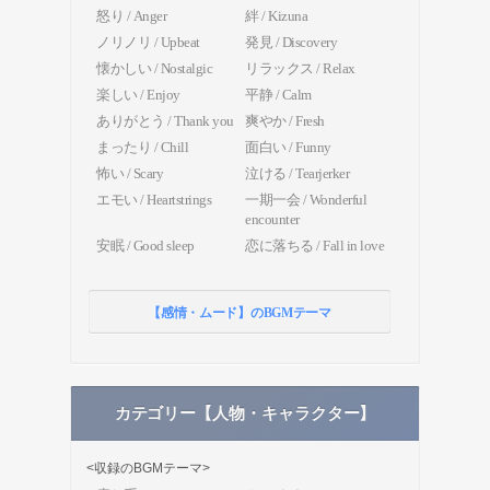
怒り / Anger
絆 / Kizuna
ノリノリ / Upbeat
発見 / Discovery
懐かしい / Nostalgic
リラックス / Relax
楽しい / Enjoy
平静 / Calm
ありがとう / Thank you
爽やか / Fresh
まったり / Chill
面白い / Funny
怖い / Scary
泣ける / Tearjerker
エモい / Heartstrings
一期一会 / Wonderful
encounter
安眠 / Good sleep
恋に落ちる / Fall in love
【感情・ムード】のBGMテーマ
カテゴリー【人物・キャラクター】
<収録のBGMテーマ>