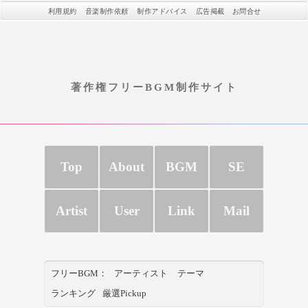
利用規約
音楽制作依頼
制作アドバイス
広告掲載
お問合せ
著作権フリーBGM制作サイト
Top
About
BGM
SE
Artist
User
Link
Mail
フリーBGM：
アーティスト
テーマ
ランキング
厳選Pickup