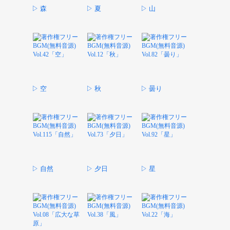
▷ 森
▷ 夏
▷ 山
▷ 空
▷ 秋
▷ 曇り
▷ 自然
▷ 夕日
▷ 星