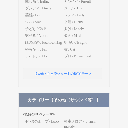
癒し系 / Healing
カワイイ / Kawaii
ダンディ / Dandy
クール / Cool
英雄 / Hero
レディ / Lady
ワル / Vice
幸運 / Lucky
子ども / Child
孤独 / Lonely
魅せる / Attract
仮面 / Mask
ほのぼの / Heartwarming
明るい / Bright
やらかし / Fail
猫 / Cat
アイドル / Idol
プロ / Professional
【人物・キャラクター】のBGMテーマ
カテゴリー【その他（サウンド等）】
<収録のBGMテーマ>
4小節のループ / Loop
発車メロディ / Train
melody