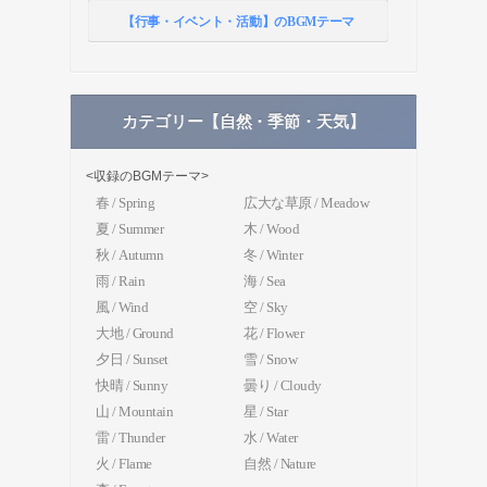
【行事・イベント・活動】のBGMテーマ
カテゴリー【自然・季節・天気】
<収録のBGMテーマ>
春 / Spring
広大な草原 / Meadow
夏 / Summer
木 / Wood
秋 / Autumn
冬 / Winter
雨 / Rain
海 / Sea
風 / Wind
空 / Sky
大地 / Ground
花 / Flower
夕日 / Sunset
雪 / Snow
快晴 / Sunny
曇り / Cloudy
山 / Mountain
星 / Star
雷 / Thunder
水 / Water
火 / Flame
自然 / Nature