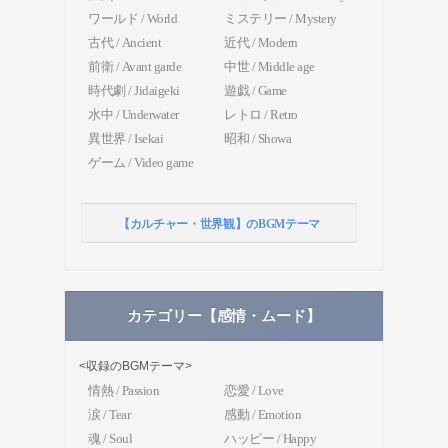
ワールド / World
ミステリー / Mystery
古代 / Ancient
近代 / Modern
前衛 / Avant garde
中世 / Middle age
時代劇 / Jidaigeki
遊戯 / Game
水中 / Underwater
レトロ / Retro
異世界 / Isekai
昭和 / Showa
ゲーム / Video game
【カルチャー・世界観】のBGMテーマ
カテゴリー【感情・ムード】
<収録のBGMテーマ>
情熱 / Passion
恋愛 / Love
涙 / Tear
感動 / Emotion
魂 / Soul
ハッピー / Happy