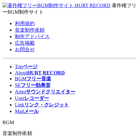
著作権フリ
ーBGM制作サイト
利用規約
音楽制作依頼
制作アドバイス
広告掲載
お問合せ
Top
ページ
About
HURT RECORD
BGM
フリー音楽
SE
フリー効果音
Artist
サウンドクリエイター
User
レコーダー
Link
リンク・クレジット
Mail
メール
BGM
音楽制作依頼