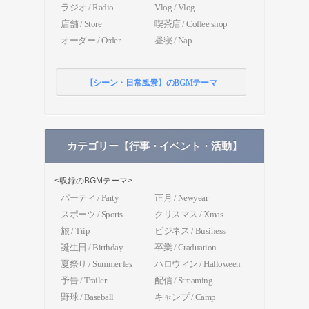
ラジオ / Radio
Vlog / Vlog
店舗 / Store
喫茶店 / Coffee shop
オーダー / Order
昼寝 / Nap
【シーン・日常風景】のBGMテーマ
カテゴリー【行事・イベント・活動】
<収録のBGMテーマ>
パーティ / Party
正月 / Newyear
スポーツ / Sports
クリスマス / Xmas
旅 / Trip
ビジネス / Business
誕生日 / Birthday
卒業 / Graduation
夏祭り / Summer fes
ハロウィン / Halloween
予告 / Trailer
配信 / Streaming
野球 / Baseball
キャンプ / Camp