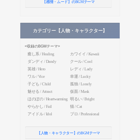
【感情・ムード】のBGMテーマ
カテゴリー【人物・キャラクター】
<収録のBGMテーマ>
癒し系 / Healing
カワイイ / Kawaii
ダンディ / Dandy
クール / Cool
英雄 / Hero
レディ / Lady
ワル / Vice
幸運 / Lucky
子ども / Child
孤独 / Lonely
魅せる / Attract
仮面 / Mask
ほのぼの / Heartwarming
明るい / Bright
やらかし / Fail
猫 / Cat
アイドル / Idol
プロ / Professional
【人物・キャラクター】のBGMテーマ