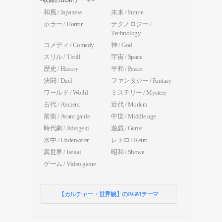
<収録のBGMテーマ>
和風 / Japanese
未来 / Future
ホラー / Horror
テクノロジー /
Technology
コメディ / Comedy
神 / God
スリル / Thrill
宇宙 / Space
歴史 / History
平和 / Peace
決闘 / Duel
ファンタジー / Fantasy
ワールド / World
ミステリー / Mystery
古代 / Ancient
近代 / Modern
前衛 / Avant garde
中世 / Middle age
時代劇 / Jidaigeki
遊戯 / Game
水中 / Underwater
レトロ / Retro
異世界 / Isekai
昭和 / Showa
ゲーム / Video game
【カルチャー・世界観】のBGMテーマ