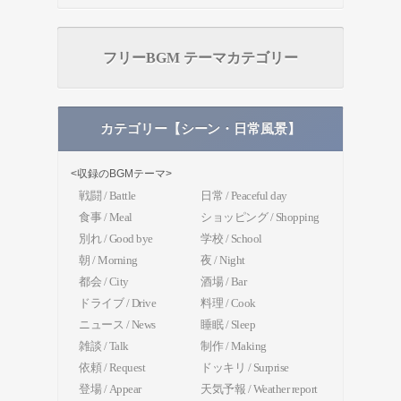
フリーBGM テーマカテゴリー
カテゴリー【シーン・日常風景】
<収録のBGMテーマ>
戦闘 / Battle
日常 / Peaceful day
食事 / Meal
ショッピング / Shopping
別れ / Good bye
学校 / School
朝 / Morning
夜 / Night
都会 / City
酒場 / Bar
ドライブ / Drive
料理 / Cook
ニュース / News
睡眠 / Sleep
雑談 / Talk
制作 / Making
依頼 / Request
ドッキリ / Surprise
登場 / Appear
天気予報 / Weather report