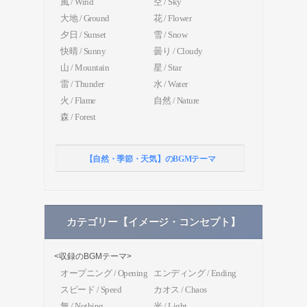
風 / Wind
空 / Sky
大地 / Ground
花 / Flower
夕日 / Sunset
雪 / Snow
快晴 / Sunny
曇り / Cloudy
山 / Mountain
星 / Star
雷 / Thunder
水 / Water
火 / Flame
自然 / Nature
森 / Forest
【自然・季節・天気】のBGMテーマ
カテゴリー【イメージ・コンセプト】
<収録のBGMテーマ>
オープニング / Opening
エンディング / Ending
スピード / Speed
カオス / Chaos
無 / Nothing
光 / Light