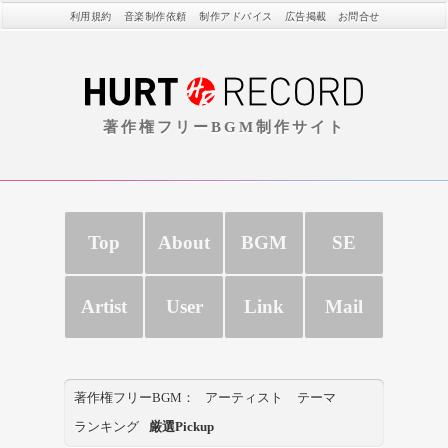
利用規約
音楽制作依頼
制作アドバイス
広告掲載
お問合せ
著作権フリーBGM制作サイト
Top
About
BGM
SE
Artist
User
Link
Mail
著作権フリーBGM：
アーティスト
テーマ
ランキング
厳選Pickup