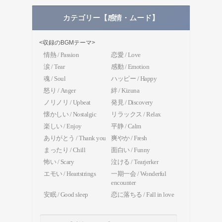
カテゴリー【感情・ムード】
<収録のBGMテーマ>
情熱 / Passion
恋愛 / Love
涙 / Tear
感動 / Emotion
魂 / Soul
ハッピー / Happy
怒り / Anger
絆 / Kizuna
ノリノリ / Upbeat
発見 / Discovery
懐かしい / Nostalgic
リラックス / Relax
楽しい / Enjoy
平静 / Calm
ありがとう / Thank you
爽やか / Fresh
まったり / Chill
面白い / Funny
怖い / Scary
泣ける / Tearjerker
エモい / Heartstrings
一期一会 / Wonderful
encounter
安眠 / Good sleep
恋に落ちる / Fall in love