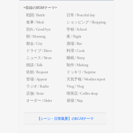
<収録のBGMテーマ>
戦闘 / Battle
日常 / Peaceful day
食事 / Meal
ショッピング / Shopping
別れ / Good bye
学校 / School
朝 / Morning
夜 / Night
都会 / City
酒場 / Bar
ドライブ / Drive
料理 / Cook
ニュース / News
睡眠 / Sleep
雑談 / Talk
制作 / Making
依頼 / Request
ドッキリ / Surprise
登場 / Appear
天気予報 / Weather report
ラジオ / Radio
Vlog / Vlog
店舗 / Store
喫茶店 / Coffee shop
オーダー / Order
昼寝 / Nap
【シーン・日常風景】のBGMテーマ