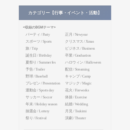
カテゴリー【行事・イベント・活動】
<収録のBGMテーマ>
パーティ / Party
正月 / Newyear
スポーツ / Sports
クリスマス / Xmas
旅 / Trip
ビジネス / Business
誕生日 / Birthday
卒業 / Graduation
夏祭り / Summer fes
ハロウィン / Halloween
予告 / Trailer
配信 / Streaming
野球 / Baseball
キャンプ / Camp
プレゼン / Presentation
マジック / Magic
運動会 / Sports day
花火 / Fireworks
サッカー / Soccer
体操 / Exercise
年末 / Holiday season
結婚 / Wedding
抽選会 / Lottery
月見 / Tsukimi
祭り / Festival
演劇 / Theater