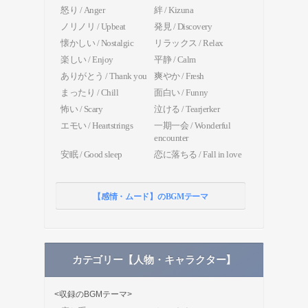
怒り / Anger
絆 / Kizuna
ノリノリ / Upbeat
発見 / Discovery
懐かしい / Nostalgic
リラックス / Relax
楽しい / Enjoy
平静 / Calm
ありがとう / Thank you
爽やか / Fresh
まったり / Chill
面白い / Funny
怖い / Scary
泣ける / Tearjerker
エモい / Heartstrings
一期一会 / Wonderful
encounter
安眠 / Good sleep
恋に落ちる / Fall in love
【感情・ムード】のBGMテーマ
カテゴリー【人物・キャラクター】
<収録のBGMテーマ>