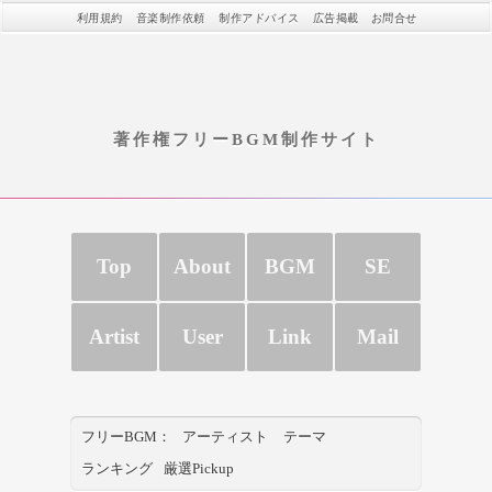
利用規約
音楽制作依頼
制作アドバイス
広告掲載
お問合せ
著作権フリーBGM制作サイト
Top
About
BGM
SE
Artist
User
Link
Mail
フリーBGM：
アーティスト
テーマ
ランキング
厳選Pickup