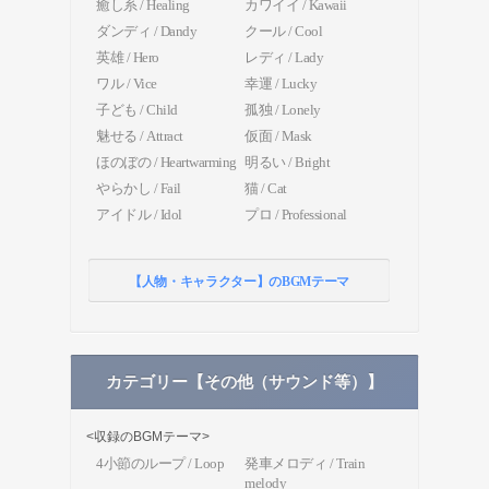
癒し系 / Healing
カワイイ / Kawaii
ダンディ / Dandy
クール / Cool
英雄 / Hero
レディ / Lady
ワル / Vice
幸運 / Lucky
子ども / Child
孤独 / Lonely
魅せる / Attract
仮面 / Mask
ほのぼの / Heartwarming
明るい / Bright
やらかし / Fail
猫 / Cat
アイドル / Idol
プロ / Professional
【人物・キャラクター】のBGMテーマ
カテゴリー【その他（サウンド等）】
<収録のBGMテーマ>
4小節のループ / Loop
発車メロディ / Train
melody