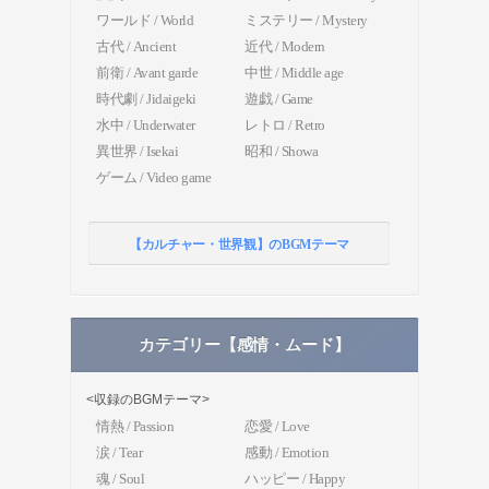
ワールド / World
ミステリー / Mystery
古代 / Ancient
近代 / Modern
前衛 / Avant garde
中世 / Middle age
時代劇 / Jidaigeki
遊戯 / Game
水中 / Underwater
レトロ / Retro
異世界 / Isekai
昭和 / Showa
ゲーム / Video game
【カルチャー・世界観】のBGMテーマ
カテゴリー【感情・ムード】
<収録のBGMテーマ>
情熱 / Passion
恋愛 / Love
涙 / Tear
感動 / Emotion
魂 / Soul
ハッピー / Happy