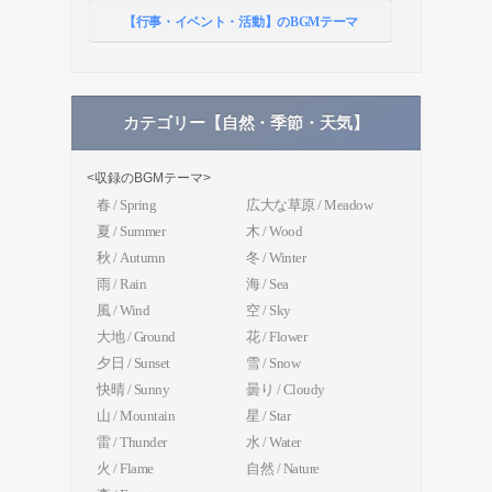
【行事・イベント・活動】のBGMテーマ
カテゴリー【自然・季節・天気】
<収録のBGMテーマ>
春 / Spring
広大な草原 / Meadow
夏 / Summer
木 / Wood
秋 / Autumn
冬 / Winter
雨 / Rain
海 / Sea
風 / Wind
空 / Sky
大地 / Ground
花 / Flower
夕日 / Sunset
雪 / Snow
快晴 / Sunny
曇り / Cloudy
山 / Mountain
星 / Star
雷 / Thunder
水 / Water
火 / Flame
自然 / Nature