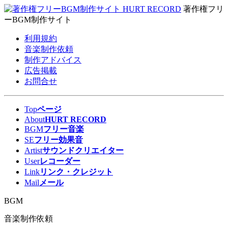
著作権フリ
ーBGM制作サイト
利用規約
音楽制作依頼
制作アドバイス
広告掲載
お問合せ
Top
ページ
About
HURT RECORD
BGM
フリー音楽
SE
フリー効果音
Artist
サウンドクリエイター
User
レコーダー
Link
リンク・クレジット
Mail
メール
BGM
音楽制作依頼