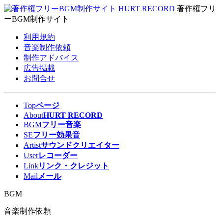
著作権フリ
ーBGM制作サイト
利用規約
音楽制作依頼
制作アドバイス
広告掲載
お問合せ
Top
ページ
About
HURT RECORD
BGM
フリー音楽
SE
フリー効果音
Artist
サウンドクリエイター
User
レコーダー
Link
リンク・クレジット
Mail
メール
BGM
音楽制作依頼