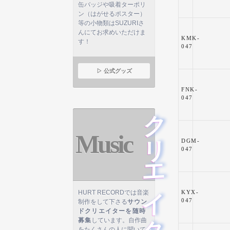
缶バッジや吸着ターポリ
ン（はがせるポスター）
等の小物類はSUZURIさ
んにてお求めいただけま
KMK-
す！
047
▷ 公式グッズ
FNK-
047
クリエイター募集
Music
DGM-
047
HURT RECORDでは音楽
KYX-
047
制作をして下さる
サウン
ドクリエイターを随時
募集
しています。自作曲
をたくさんの人に聞いて