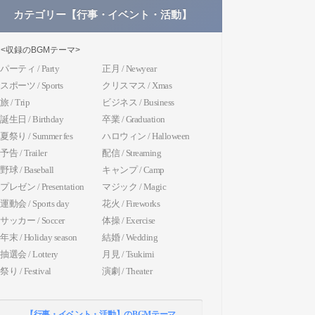
カテゴリー【行事・イベント・活動】
<収録のBGMテーマ>
パーティ / Party
正月 / Newyear
スポーツ / Sports
クリスマス / Xmas
旅 / Trip
ビジネス / Business
誕生日 / Birthday
卒業 / Graduation
夏祭り / Summer fes
ハロウィン / Halloween
予告 / Trailer
配信 / Streaming
野球 / Baseball
キャンプ / Camp
プレゼン / Presentation
マジック / Magic
運動会 / Sports day
花火 / Fireworks
サッカー / Soccer
体操 / Exercise
年末 / Holiday season
結婚 / Wedding
抽選会 / Lottery
月見 / Tsukimi
祭り / Festival
演劇 / Theater
【行事・イベント・活動】のBGMテーマ