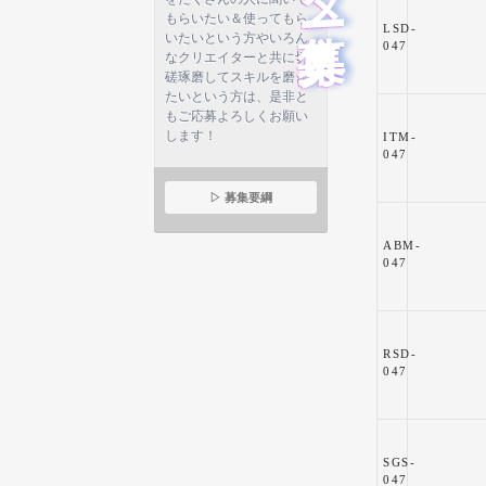
もらいたい＆使ってもら
LSD-
いたいという方やいろん
047
なクリエイターと共に切
磋琢磨してスキルを磨き
たいという方は、是非と
もご応募よろしくお願い
します！
ITM-
047
▷ 募集要綱
ABM-
047
RSD-
047
SGS-
047