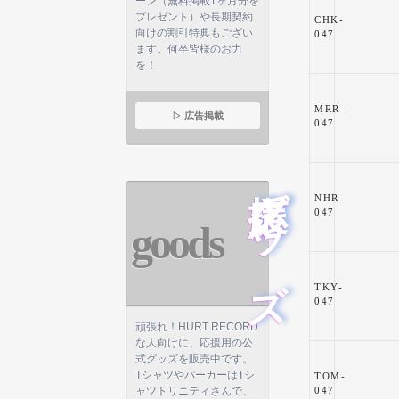
ーン（無料掲載1ヶ月分を
プレゼント）や長期契約
CHK-
向けの割引特典もござい
047
ます。何卒皆様のお力
を！
MRR-
▷ 広告掲載
047
応援グッズ
NHR-
047
goods
TKY-
047
頑張れ！HURT RECORD
な人向けに、応援用の公
式グッズを販売中です。
TシャツやパーカーはTシ
TOM-
ャツトリニティさんで、
047