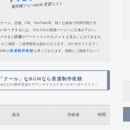
著作権フリーBGM 音源リスト
ゲーム、店舗、CM、YouTube等、様々な媒体で利用可能です。
ンロード
するには、それぞれの楽曲ページヘとお進み下さい。
ックすると
試聴
やアーティストの
コメント
を見ることができます。
）のご感想・ご使用報告は励みとなります。ぜひ当サイトまで！
GM の
音楽制作依頼
も承っております。気軽にご相談下さい！
「クール」なBGMなら音楽制作依頼
ためだけの新作音源をサウンドクリエイターがオーダーメイド！
曲名
作曲者
時間