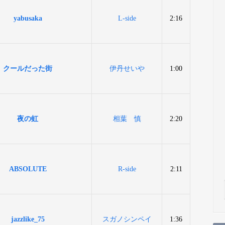
yabusaka
L-side
2:16
クールだった街
伊丹せいや
1:00
夜の虹
相葉 慎
2:20
ABSOLUTE
R-side
2:11
jazzlike_75
スガノシンペイ
1:36