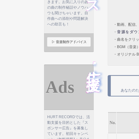
きます。お気に入りのあ
の曲の制作秘話やノウハ
ウも聞けちゃいます。自
作曲への添削や問題解決
への助言も！
・動画、配信、
・
音源をダウ
・曲名をクリ
▷ 音楽制作アドバイス
・BGM（音楽
・オリジナル B
広告･支援
Ads
あなたの
HURT RECORDでは、活
動支援を目的とした『ス
No.
ポンサー広告』を募集し
ています。初回キャンペ