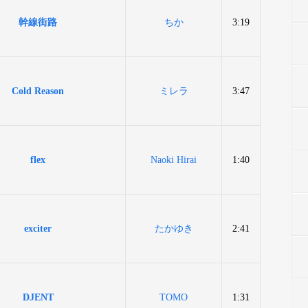
幹線街路
ちか
3:19
Cold Reason
ミレラ
3:47
flex
Naoki Hirai
1:40
exciter
たかゆき
2:41
DJENT
TOMO
1:31