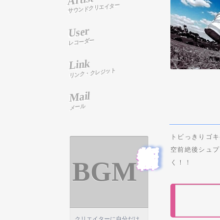
サウンドクリエイター
User
レコーダー
Link
リンク・クレジット
Mail
メール
音楽制作依頼
トビっきりゴキ
空前絶後シュプリ
BGM
く！！
クリエイターに自分だけ