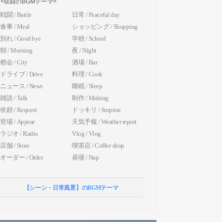
<収録のBGMテーマ>
戦闘 / Battle
日常 / Peaceful day
食事 / Meal
ショッピング / Shopping
別れ / Good bye
学校 / School
朝 / Morning
夜 / Night
都会 / City
酒場 / Bar
ドライブ / Drive
料理 / Cook
ニュース / News
睡眠 / Sleep
雑談 / Talk
制作 / Making
依頼 / Request
ドッキリ / Surprise
登場 / Appear
天気予報 / Weather report
ラジオ / Radio
Vlog / Vlog
店舗 / Store
喫茶店 / Coffee shop
オーダー / Order
昼寝 / Nap
【シーン・日常風景】のBGMテーマ