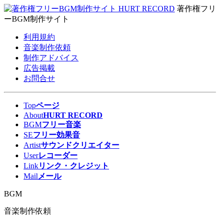
著作権フリ
ーBGM制作サイト
利用規約
音楽制作依頼
制作アドバイス
広告掲載
お問合せ
Top
ページ
About
HURT RECORD
BGM
フリー音楽
SE
フリー効果音
Artist
サウンドクリエイター
User
レコーダー
Link
リンク・クレジット
Mail
メール
BGM
音楽制作依頼