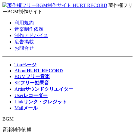
著作権フリ
ーBGM制作サイト
利用規約
音楽制作依頼
制作アドバイス
広告掲載
お問合せ
Top
ページ
About
HURT RECORD
BGM
フリー音楽
SE
フリー効果音
Artist
サウンドクリエイター
User
レコーダー
Link
リンク・クレジット
Mail
メール
BGM
音楽制作依頼