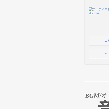
→
＊
BGM/