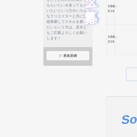
もらいたい＆使ってもら
SBK-
いたいという方やいろん
019
なクリエイターと共に切
磋琢磨してスキルを磨き
たいという方は、是非と
もご応募よろしくお願い
SBK-
します！
059
▷ 募集要綱
So