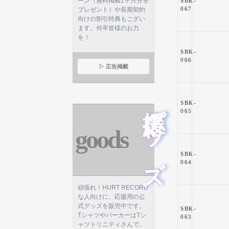
ーン（無料掲載1ヶ月分を
SBK-
067
プレゼント）や長期契約
向けの割引特典もござい
ます。何卒皆様のお力
を！
SBK-
066
▷ 広告掲載
応援グッズ
SBK-
065
goods
SBK-
064
頑張れ！HURT RECORD
な人向けに、応援用の公
式グッズを販売中です。
SBK-
TシャツやパーカーはTシ
063
ャツトリニティさんで、