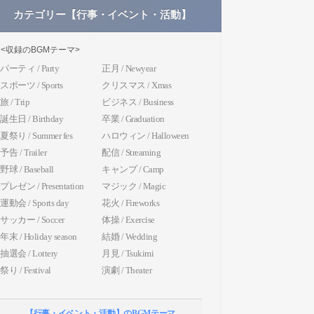
カテゴリー【行事・イベント・活動】
<収録のBGMテーマ>
パーティ / Party
正月 / Newyear
スポーツ / Sports
クリスマス / Xmas
旅 / Trip
ビジネス / Business
誕生日 / Birthday
卒業 / Graduation
夏祭り / Summer fes
ハロウィン / Halloween
予告 / Trailer
配信 / Streaming
野球 / Baseball
キャンプ / Camp
プレゼン / Presentation
マジック / Magic
運動会 / Sports day
花火 / Fireworks
サッカー / Soccer
体操 / Exercise
年末 / Holiday season
結婚 / Wedding
抽選会 / Lottery
月見 / Tsukimi
祭り / Festival
演劇 / Theater
【行事・イベント・活動】のBGMテーマ