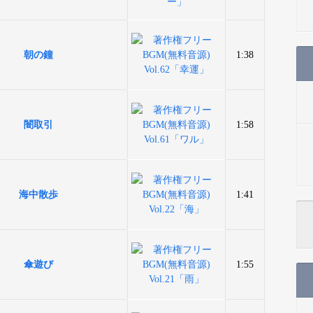
朝の鐘
1:38
闇取引
1:58
海中散歩
1:41
傘遊び
1:55