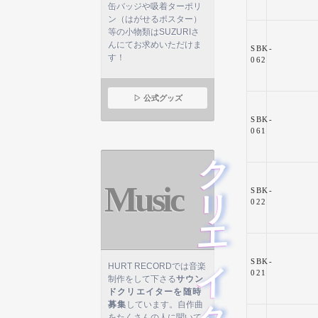
缶バッジや吸着ターポリ
ン（はがせるポスター）
等の小物類はSUZURIさ
んにてお求めいただけま
SBK-
す！
062
▷ 公式グッズ
SBK-
061
クリエイター募集
Music
SBK-
022
SBK-
HURT RECORDでは音楽
021
制作をして下さる
サウン
ドクリエイターを随時
募集
しています。自作曲
をたくさんの人に聞いて