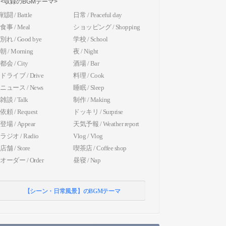
<収録のBGMテーマ>
戦闘 / Battle
日常 / Peaceful day
食事 / Meal
ショッピング / Shopping
別れ / Good bye
学校 / School
朝 / Morning
夜 / Night
都会 / City
酒場 / Bar
ドライブ / Drive
料理 / Cook
ニュース / News
睡眠 / Sleep
雑談 / Talk
制作 / Making
依頼 / Request
ドッキリ / Surprise
登場 / Appear
天気予報 / Weather report
ラジオ / Radio
Vlog / Vlog
店舗 / Store
喫茶店 / Coffee shop
オーダー / Order
昼寝 / Nap
【シーン・日常風景】のBGMテーマ