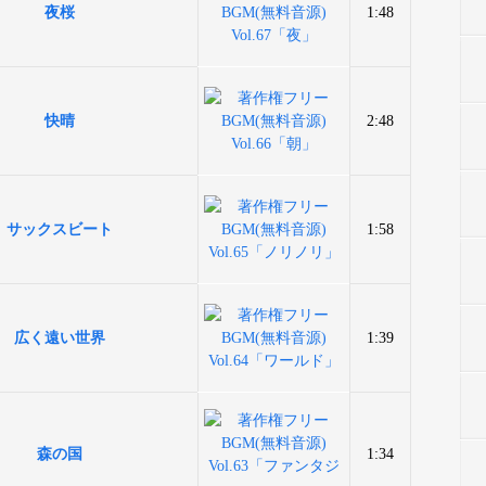
夜桜
1:48
快晴
2:48
サックスビート
1:58
広く遠い世界
1:39
森の国
1:34