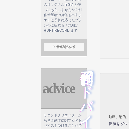
のオリジナル BGM を作
ってもらいませんか？制
作希望者の募集も出来ま
す！ご予算に応じたプラ
ンのご提案も！詳細は
HURT RECORD まで！
▷ 音楽制作依頼
制作アドバイス
advice
サウンドクリエイターか
・動画、配信、
ら音楽制作に関するアド
・
音源をダウ
バイスを受けることがで