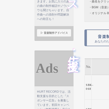
きます。お気に入りのあ
・曲名をクリ
の曲の制作秘話やノウハ
・BGM（音楽
ウも聞けちゃいます。自
・オリジナル B
作曲への添削や問題解決
への助言も！
▷ 音楽制作アドバイス
音楽
あなたの
広告･支援
Ads
No.
SBK-
068
HURT RECORDでは、活
動支援を目的とした『ス
ポンサー広告』を募集し
ています。初回キャンペ