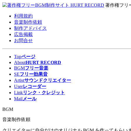
著作権フリ
利用規約
音楽制作依頼
制作アドバイス
広告掲載
お問合せ
Top
ページ
About
HURT RECORD
BGM
フリー音楽
SE
フリー効果音
Artist
サウンドクリエイター
User
レコーダー
Link
リンク・クレジット
Mail
メール
BGM
音楽制作依頼
クリエイターに自分だけのオリジナル BGM を作ってもらいま