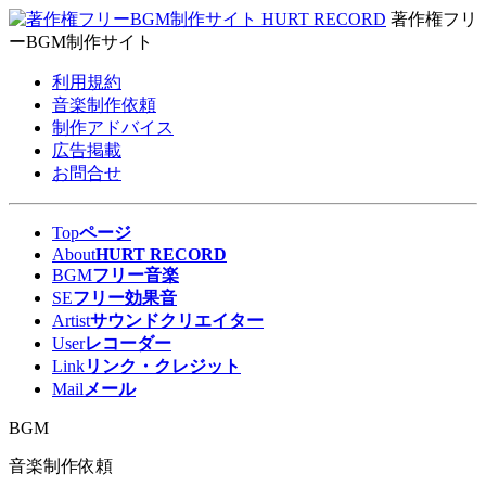
著作権フリ
ーBGM制作サイト
利用規約
音楽制作依頼
制作アドバイス
広告掲載
お問合せ
Top
ページ
About
HURT RECORD
BGM
フリー音楽
SE
フリー効果音
Artist
サウンドクリエイター
User
レコーダー
Link
リンク・クレジット
Mail
メール
BGM
音楽制作依頼