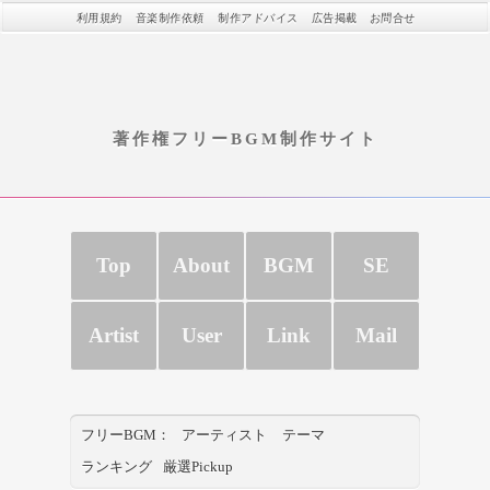
利用規約
音楽制作依頼
制作アドバイス
広告掲載
お問合せ
著作権フリーBGM制作サイト
Top
About
BGM
SE
Artist
User
Link
Mail
フリーBGM：
アーティスト
テーマ
ランキング
厳選Pickup