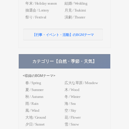
年末 / Holiday season
結婚 / Wedding
抽選会 / Lottery
月見 / Tsukimi
祭り / Festival
演劇 / Theater
【行事・イベント・活動】のBGMテーマ
カテゴリー【自然・季節・天気】
<収録のBGMテーマ>
春 / Spring
広大な草原 / Meadow
夏 / Summer
木 / Wood
秋 / Autumn
冬 / Winter
雨 / Rain
海 / Sea
風 / Wind
空 / Sky
大地 / Ground
花 / Flower
夕日 / Sunset
雪 / Snow