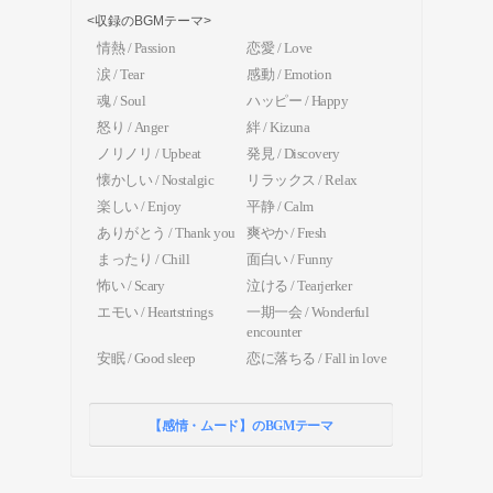
<収録のBGMテーマ>
情熱 / Passion
恋愛 / Love
涙 / Tear
感動 / Emotion
魂 / Soul
ハッピー / Happy
怒り / Anger
絆 / Kizuna
ノリノリ / Upbeat
発見 / Discovery
懐かしい / Nostalgic
リラックス / Relax
楽しい / Enjoy
平静 / Calm
ありがとう / Thank you
爽やか / Fresh
まったり / Chill
面白い / Funny
怖い / Scary
泣ける / Tearjerker
エモい / Heartstrings
一期一会 / Wonderful
encounter
安眠 / Good sleep
恋に落ちる / Fall in love
【感情・ムード】のBGMテーマ