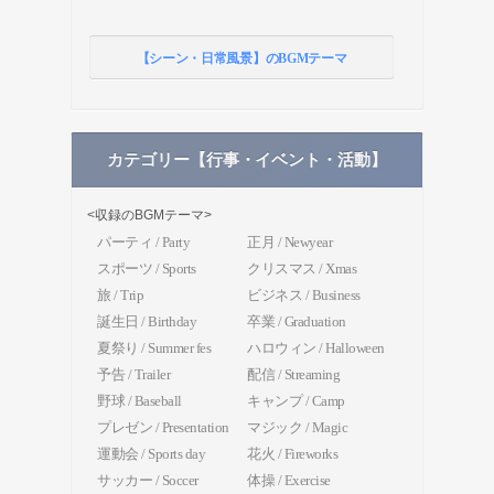
【シーン・日常風景】のBGMテーマ
カテゴリー【行事・イベント・活動】
<収録のBGMテーマ>
パーティ / Party
正月 / Newyear
スポーツ / Sports
クリスマス / Xmas
旅 / Trip
ビジネス / Business
誕生日 / Birthday
卒業 / Graduation
夏祭り / Summer fes
ハロウィン / Halloween
予告 / Trailer
配信 / Streaming
野球 / Baseball
キャンプ / Camp
プレゼン / Presentation
マジック / Magic
運動会 / Sports day
花火 / Fireworks
サッカー / Soccer
体操 / Exercise