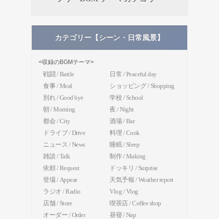
カテゴリー【シーン・日常風景】
<収録のBGMテーマ>
戦闘 / Battle
日常 / Peaceful day
食事 / Meal
ショッピング / Shopping
別れ / Good bye
学校 / School
朝 / Morning
夜 / Night
都会 / City
酒場 / Bar
ドライブ / Drive
料理 / Cook
ニュース / News
睡眠 / Sleep
雑談 / Talk
制作 / Making
依頼 / Request
ドッキリ / Surprise
登場 / Appear
天気予報 / Weather report
ラジオ / Radio
Vlog / Vlog
店舗 / Store
喫茶店 / Coffee shop
オーダー / Order
昼寝 / Nap