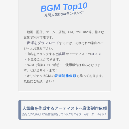
BGM Top10
月間人気BGMランキング
・動画、配信、ゲーム、店舗、CM、YouTube等、様々な
媒体で利用可能です。
・
音源をダウンロード
するには、それぞれの楽曲ペー
ジヘとお進み下さい。
・曲名をクリックすると
試聴
やアーティストの
コメン
ト
を見ることができます。
・BGM（音楽）のご感想・ご使用報告は励みとなりま
す。ぜひ当サイトまで！
・オリジナル BGM の
音楽制作依頼
も承っております。
気軽にご相談下さい！
人気曲を作成するアーティストへ音楽制作依頼
あなたのためだけの新作音源をサウンドクリエイターがオーダーメイド！