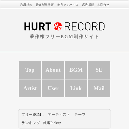
利用規約
音楽制作依頼
制作アドバイス
広告掲載
お問合せ
著作権フリーBGM制作サイト
Top
About
BGM
SE
Artist
User
Link
Mail
フリーBGM：
アーティスト
テーマ
ランキング
厳選Pickup