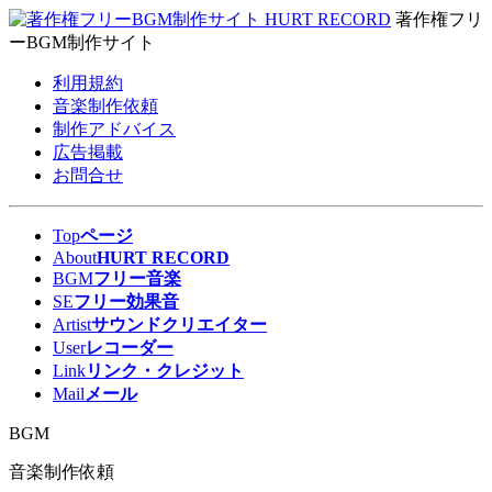
著作権フリ
ーBGM制作サイト
利用規約
音楽制作依頼
制作アドバイス
広告掲載
お問合せ
Top
ページ
About
HURT RECORD
BGM
フリー音楽
SE
フリー効果音
Artist
サウンドクリエイター
User
レコーダー
Link
リンク・クレジット
Mail
メール
BGM
音楽制作依頼