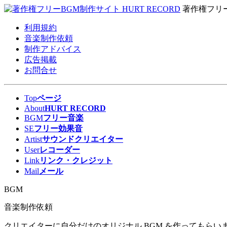
著作権フリ
利用規約
音楽制作依頼
制作アドバイス
広告掲載
お問合せ
Top
ページ
About
HURT RECORD
BGM
フリー音楽
SE
フリー効果音
Artist
サウンドクリエイター
User
レコーダー
Link
リンク・クレジット
Mail
メール
BGM
音楽制作依頼
クリエイターに自分だけのオリジナル BGM を作ってもらいま