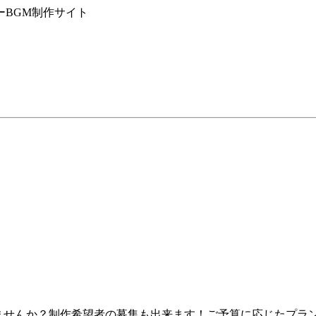
ーBGM制作サイト
せんか？制作希望者の募集も出来ます！ご予算に応じたプランのご提