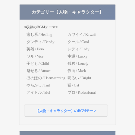
カテゴリー【人物・キャラクター】
<収録のBGMテーマ>
癒し系 / Healing
カワイイ / Kawaii
ダンディ / Dandy
クール / Cool
英雄 / Hero
レディ / Lady
ワル / Vice
幸運 / Lucky
子ども / Child
孤独 / Lonely
魅せる / Attract
仮面 / Mask
ほのぼの / Heartwarming
明るい / Bright
やらかし / Fail
猫 / Cat
アイドル / Idol
プロ / Professional
【人物・キャラクター】のBGMテーマ