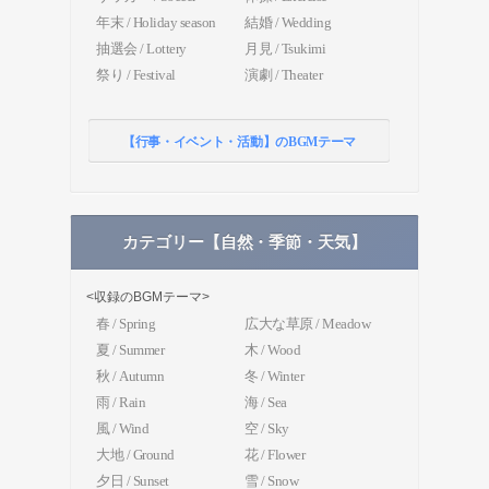
年末 / Holiday season
結婚 / Wedding
抽選会 / Lottery
月見 / Tsukimi
祭り / Festival
演劇 / Theater
【行事・イベント・活動】のBGMテーマ
カテゴリー【自然・季節・天気】
<収録のBGMテーマ>
春 / Spring
広大な草原 / Meadow
夏 / Summer
木 / Wood
秋 / Autumn
冬 / Winter
雨 / Rain
海 / Sea
風 / Wind
空 / Sky
大地 / Ground
花 / Flower
夕日 / Sunset
雪 / Snow