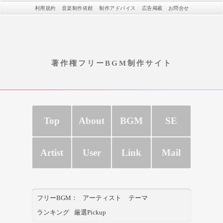
利用規約
音楽制作依頼
制作アドバイス
広告掲載
お問合せ
著作権フリーBGM制作サイト
Top
About
BGM
SE
Artist
User
Link
Mail
フリーBGM：
アーティスト
テーマ
ランキング
厳選Pickup