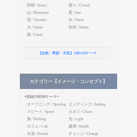
快晴 / Sunny
曇り / Cloudy
山 / Mountain
星 / Star
雷 / Thunder
水 / Water
火 / Flame
自然 / Nature
森 / Forest
【自然・季節・天気】のBGMテーマ
カテゴリー【イメージ・コンセプト】
<収録のBGMテーマ>
オープニング / Opening
エンディング / Ending
スピード / Speed
カオス / Chaos
無 / Nothing
光 / Light
カフェ / Cafe
健康 / Health
永遠 / Eternal
チェンジ / Change