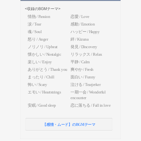
<収録のBGMテーマ>
情熱 / Passion
恋愛 / Love
涙 / Tear
感動 / Emotion
魂 / Soul
ハッピー / Happy
怒り / Anger
絆 / Kizuna
ノリノリ / Upbeat
発見 / Discovery
懐かしい / Nostalgic
リラックス / Relax
楽しい / Enjoy
平静 / Calm
ありがとう / Thank you
爽やか / Fresh
まったり / Chill
面白い / Funny
怖い / Scary
泣ける / Tearjerker
エモい / Heartstrings
一期一会 / Wonderful
encounter
安眠 / Good sleep
恋に落ちる / Fall in love
【感情・ムード】のBGMテーマ