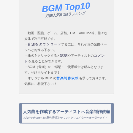
BGM Top10
月間人気BGMランキング
・動画、配信、ゲーム、店舗、CM、YouTube等、様々な
媒体で利用可能です。
・
音源をダウンロード
するには、それぞれの楽曲ペー
ジヘとお進み下さい。
・曲名をクリックすると
試聴
やアーティストの
コメン
ト
を見ることができます。
・BGM（音楽）のご感想・ご使用報告は励みとなりま
す。ぜひ当サイトまで！
・オリジナル BGM の
音楽制作依頼
も承っております。
気軽にご相談下さい！
人気曲を作成するアーティストへ音楽制作依頼
あなたのためだけの新作音源をサウンドクリエイターがオーダーメイド！