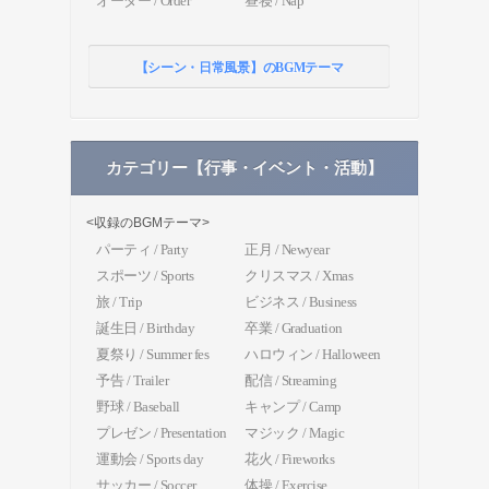
オーダー / Order
昼寝 / Nap
【シーン・日常風景】のBGMテーマ
カテゴリー【行事・イベント・活動】
<収録のBGMテーマ>
パーティ / Party
正月 / Newyear
スポーツ / Sports
クリスマス / Xmas
旅 / Trip
ビジネス / Business
誕生日 / Birthday
卒業 / Graduation
夏祭り / Summer fes
ハロウィン / Halloween
予告 / Trailer
配信 / Streaming
野球 / Baseball
キャンプ / Camp
プレゼン / Presentation
マジック / Magic
運動会 / Sports day
花火 / Fireworks
サッカー / Soccer
体操 / Exercise