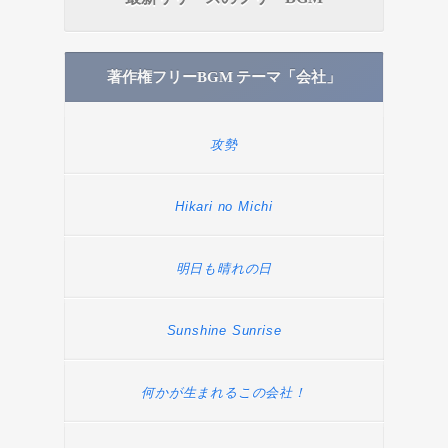
著作権フリーBGM テーマ「会社」
攻勢
Hikari no Michi
明日も晴れの日
Sunshine Sunrise
何かが生まれるこの会社！