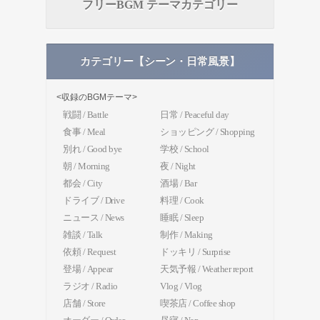
フリーBGM テーマカテゴリー
カテゴリー【シーン・日常風景】
<収録のBGMテーマ>
戦闘 / Battle
日常 / Peaceful day
食事 / Meal
ショッピング / Shopping
別れ / Good bye
学校 / School
朝 / Morning
夜 / Night
都会 / City
酒場 / Bar
ドライブ / Drive
料理 / Cook
ニュース / News
睡眠 / Sleep
雑談 / Talk
制作 / Making
依頼 / Request
ドッキリ / Surprise
登場 / Appear
天気予報 / Weather report
ラジオ / Radio
Vlog / Vlog
店舗 / Store
喫茶店 / Coffee shop