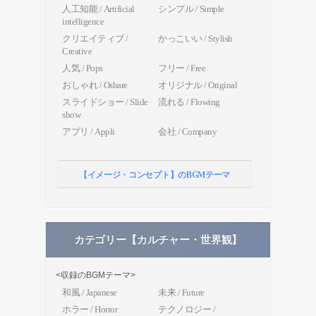
人工知能 / Artificial
シンプル / Simple
intelligence
クリエイティブ /
かっこいい / Stylish
Creative
人気 / Pops
フリー / Free
おしゃれ / Oshare
オリジナル / Original
スライドショー / Slide
流れる / Flowing
show
アプリ / Appli
会社 / Company
【イメージ・コンセプト】のBGMテーマ
カテゴリー【カルチャー・世界観】
<収録のBGMテーマ>
和風 / Japanese
未来 / Future
ホラー / Horror
テクノロジー /